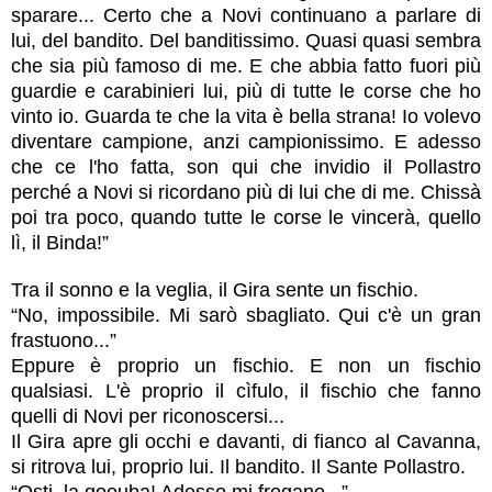
sparare... Certo che a Novi continuano a parlare di
lui, del bandito. Del banditissimo. Quasi quasi sembra
che sia più famoso di me. E che abbia fatto fuori più
guardie e carabinieri lui, più di tutte le corse che ho
vinto io. Guarda te che la vita è bella strana! Io volevo
diventare campione, anzi campionissimo. E adesso
che ce l'ho fatta, son qui che invidio il Pollastro
perché a Novi si ricordano più di lui che di me. Chissà
poi tra poco, quando tutte le corse le vincerà, quello
lì, il Binda!”
Tra il sonno e la veglia, il Gira sente un fischio.
“No, impossibile. Mi sarò sbagliato. Qui c'è un gran
frastuono...”
Eppure è proprio un fischio. E non un fischio
qualsiasi. L'è proprio il cìfulo, il fischio che fanno
quelli di Novi per riconoscersi...
Il Gira apre gli occhi e davanti, di fianco al Cavanna,
si ritrova lui, proprio lui. Il bandito. Il Sante Pollastro.
“Osti, la goeuba! Adesso mi fregano...”