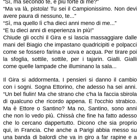
“Sì, ma secondo te, è più forte di me?”
“Ma va là, pistola! Tu sei il Campionissimo. Non devi
avere paura di nessuno, te...”
“Sì, ma quello lì c'ha dieci anni meno di me...”
“E tu dieci anni di esperienza in più!”
Chiude gli occhi il Gira e si lascia massaggiare dalle
mani del Biagio che impastano quadricipiti e polpacci
come se fossero farina e uova e acqua. Per tirare poi
la sfoglia, sottile, sottile, per i tajarin. Gialli. Gialli
come quelle lampade che illuminano la sala...
Il Gira si addormenta. I pensieri si danno il cambio
con i sogni. Sogna Ettorino, che adesso ha sei anni.
“Un bel fiulin! Ma che strano che c'ha la faccia sbirola
di qualcuno che ricordo appena. E l'occhio strabico.
Ma è Ettore o Santino? Ma no, Santino, sono anni
che non lo vedo più. Chissà che fine ha fatto adesso
che lo cercano dappertutto. Dicono che sia proprio
qui, in Francia. Che anche a Parigi abbia messo su
una banda di balordi che va in giro a far rapine e a