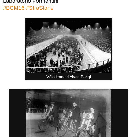
Laboratorio Formentini
#
BCM16
#
StraStorie
Vélodrome d'Hiver, Parigi