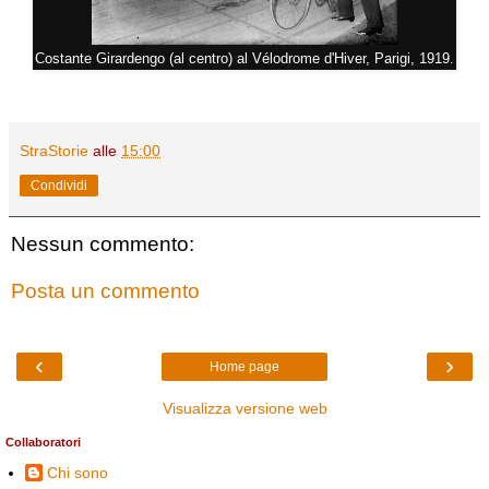
Costante Girardengo (al centro) al Vélodrome d'Hiver, Parigi, 1919.
StraStorie
alle
15:00
Condividi
Nessun commento:
Posta un commento
‹
›
Home page
Visualizza versione web
Collaboratori
Chi sono