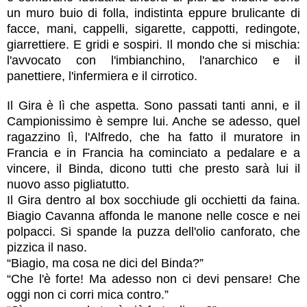
un muro buio di folla, indistinta eppure brulicante di
facce, mani, cappelli, sigarette, cappotti, redingote,
giarrettiere. E gridi e sospiri. Il mondo che si mischia:
l'avvocato con l'imbianchino, l'anarchico e il
panettiere, l'infermiera e il cirrotico.
Il Gira è lì che aspetta. Sono passati tanti anni, e il
Campionissimo è sempre lui. Anche se adesso, quel
ragazzino lì, l'Alfredo, che ha fatto il muratore in
Francia e in Francia ha cominciato a pedalare e a
vincere, il Binda, dicono tutti che presto sarà lui il
nuovo asso pigliatutto.
Il Gira dentro al box socchiude gli occhietti da faina.
Biagio Cavanna affonda le manone nelle cosce e nei
polpacci. Si spande la puzza dell'olio canforato, che
pizzica il naso.
“Biagio, ma cosa ne dici del Binda?”
“Che l'è forte! Ma adesso non ci devi pensare! Che
oggi non ci corri mica contro.”