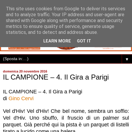
This site uses cookies from Google to deliver its services
and to analyze traffic. Your IP address and user-agent are
shared with Google along with performance and security
metrics to ensure quality of service, generate usage
statistics, and to detect and address abuse.
LEARN MORE
GOT IT
▼
domenica 20 novembre 2016
IL CAMPIONE – 4. Il Gira a Parigi
IL CAMPIONE – 4. Il Gira a Parigi
di
Gino Cervi
Vel d'Hiv! Vel d'Hiv! Che bel nome, sembra un soffio:
Vel d'Hiv. Uno sbuffo, il fruscio di un palmer sul
parquet. Già perché qui la pista è un parquet di listelli
tirato a lucido come una balera.