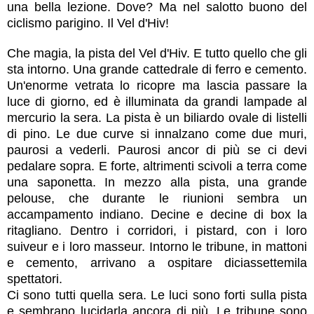
una bella lezione. Dove? Ma nel salotto buono del
ciclismo parigino. Il Vel d'Hiv!
Che magia, la pista del Vel d'Hiv. E tutto quello che gli
sta intorno. Una grande cattedrale di ferro e cemento.
Un'enorme vetrata lo ricopre ma lascia passare la
luce di giorno, ed è illuminata da grandi lampade al
mercurio la sera. La pista è un biliardo ovale di listelli
di pino. Le due curve si innalzano come due muri,
paurosi a vederli. Paurosi ancor di più se ci devi
pedalare sopra. E forte, altrimenti scivoli a terra come
una saponetta. In mezzo alla pista, una grande
pelouse, che durante le riunioni sembra un
accampamento indiano. Decine e decine di box la
ritagliano. Dentro i corridori, i pistard, con i loro
suiveur e i loro masseur. Intorno le tribune, in mattoni
e cemento, arrivano a ospitare diciassettemila
spettatori.
Ci sono tutti quella sera. Le luci sono forti sulla pista
e sembrano lucidarla ancora di più. Le tribune sono