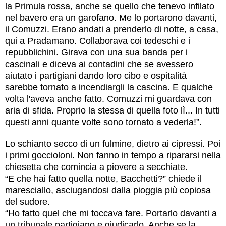
la Primula rossa, anche se quello che tenevo infilato
nel bavero era un garofano. Me lo portarono davanti,
il Comuzzi. Erano andati a prenderlo di notte, a casa,
qui a Pradamano. Collaborava coi tedeschi e i
repubblichini. Girava con una sua banda per i
cascinali e diceva ai contadini che se avessero
aiutato i partigiani dando loro cibo e ospitalità
sarebbe tornato a incendiargli la cascina. E qualche
volta l'aveva anche fatto. Comuzzi mi guardava con
aria di sfida. Proprio la stessa di quella foto lì... In tutti
questi anni quante volte sono tornato a vederla!”.
Lo schianto secco di un fulmine, dietro ai cipressi. Poi
i primi goccioloni. Non fanno in tempo a ripararsi nella
chiesetta che comincia a piovere a secchiate.
“E che hai fatto quella notte, Bacchetti?” chiede il
maresciallo, asciugandosi dalla pioggia più copiosa
del sudore.
“Ho fatto quel che mi toccava fare. Portarlo davanti a
un tribunale partigiano e giudicarlo. Anche se la