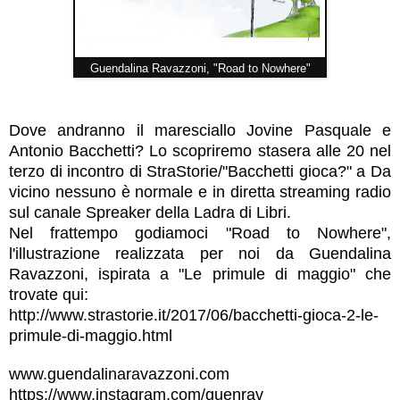
Guendalina Ravazzoni, "Road to Nowhere"
Dove andranno il maresciallo Jovine Pasquale e
Antonio Bacchetti? Lo scopriremo stasera alle 20 nel
terzo di incontro di
StraStorie/"Bacchetti gioca?" a Da
vicino nessuno è normale
e in diretta streaming radio
sul canale Spreaker della
Ladra di Libri
.
Nel frattempo godiamoci "Road to Nowhere",
l'illustrazione realizzata per noi da
Guendalina
Ravazzoni
, ispirata a "Le primule di maggio" che
trovate qui:
http://www.strastorie.it/2017/06/bacchetti-gioca-2-le-
primule-di-maggio.html
www.guendalinaravazzoni.com
https://www.instagram.com/guenrav