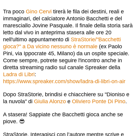
Tra poco
Gino Cervi
tirerà le fila dei destini, reali e
immaginari, del calciatore Antonio Bacchetti e del
maresciallo Jovine Pasquale. Il finale della storia sarà
letto dal vivo in anteprima stasera alle ore 20
nell'ultimo appuntamento di
StraStorie/"Bacchetti
gioca?" a Da vicino nessuno è normale
(ex Paolo
Pini, via Ippocrate 45, Milano) da un ospite speciale.
Come sempre, potrete seguire l'incontro anche in
diretta streaming r
adio sul canale Spreaker della
Ladra di Libri
:
https://www.spreaker.com/show/ladra-di-libri-on-air
Dopo StraStorie, brindisi e chiacchiere su "Dioniso e
la nuvola" di
Giulia Alonzo
e
Oliviero Ponte Di Pino
.
A stasera! Sappiate che Bacchetti gioca anche se
piove.
😎
StraStorie. Interagisci con l’autore mentre scrive e