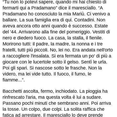
“Tu non lo potevi sapere, quando mi hai chiesto di
fermarti qui a Pradamano” dice il maresciallo. “A
Pradamano ho conosciuto la mia Mariù. Ci venivo a
ballare. La sua famiglia era di qui. Contadini. Non
aveva ancora otto anni quando è successo. Estate
del '44. Arrivarono alla fine del pomeriggio. Vestiti di
nero e diedero fuoco. La casa, la stalla, il fienile.
Morirono tutti: il padre, la madre, la nonna e i tre
fratelli, tutti più piccoli. No, lei no. Era andata nell'orto
a raccogliere l'insalata. Si era fermata un po' di più a
giocare con le lucertole sotto il gelso. Sentì le urla.
Poi gli spari. Si nascose sotto le frasche. Non la
videro, ma lei vide tutto. Il fuoco, il fumo, le
fiamme...”.
Bacchetti ascolta, fermo, inchiodato. La pioggia ha
rinfrescato l'aria, ma questa volta è lui a sudare.
Passano pochi minuti che sembrano anni. Poi arriva
la tosse. Un colpo, due colpi. La solita raffica che
fatica ad arrestare. Il maresciallo lo deve prende