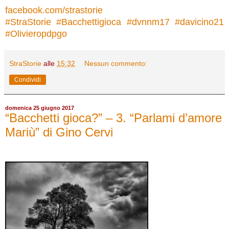
facebook.com/strastorie
#
StraStorie
#
Bacchettigioca
#
dvnnm17
#
davicino21
#
Olivieropdpgo
StraStorie
alle
15:32
Nessun commento:
Condividi
domenica 25 giugno 2017
“Bacchetti gioca?” – 3. “Parlami d’amore
Mariù” di Gino Cervi