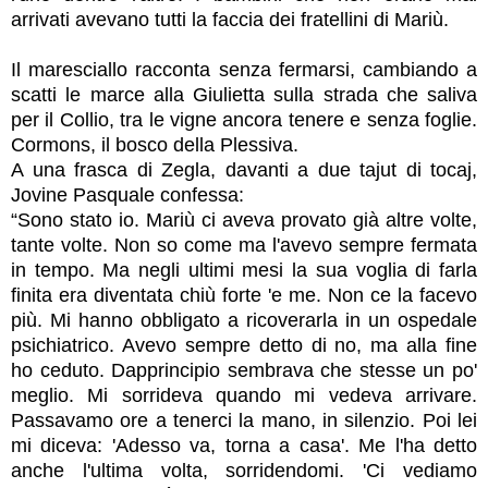
arrivati avevano tutti la faccia dei fratellini di Mariù.
Il maresciallo racconta senza fermarsi, cambiando a
scatti le marce alla Giulietta sulla strada che saliva
per il Collio, tra le vigne ancora tenere e senza foglie.
Cormons, il bosco della Plessiva.
A una frasca di Zegla, davanti a due tajut di tocaj,
Jovine Pasquale confessa:
“Sono stato io. Mariù ci aveva provato già altre volte,
tante volte. Non so come ma l'avevo sempre fermata
in tempo. Ma negli ultimi mesi la sua voglia di farla
finita era diventata chiù forte 'e me. Non ce la facevo
più. Mi hanno obbligato a ricoverarla in un ospedale
psichiatrico. Avevo sempre detto di no, ma alla fine
ho ceduto. Dapprincipio sembrava che stesse un po'
meglio. Mi sorrideva quando mi vedeva arrivare.
Passavamo ore a tenerci la mano, in silenzio. Poi lei
mi diceva: 'Adesso va, torna a casa'. Me l'ha detto
anche l'ultima volta, sorridendomi. 'Ci vediamo