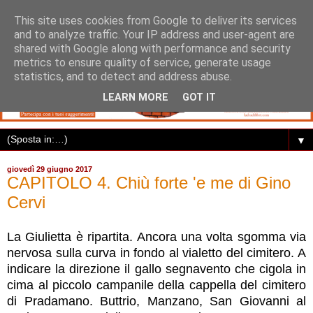
This site uses cookies from Google to deliver its services
and to analyze traffic. Your IP address and user-agent are
shared with Google along with performance and security
metrics to ensure quality of service, generate usage
statistics, and to detect and address abuse.
LEARN MORE
GOT IT
▼
giovedì 29 giugno 2017
CAPITOLO 4. Chiù forte 'e me di Gino
Cervi
La Giulietta è ripartita. Ancora una volta sgomma via
nervosa sulla curva in fondo al vialetto del cimitero. A
indicare la direzione il gallo segnavento che cigola in
cima al piccolo campanile della cappella del cimitero
di Pradamano. Buttrio, Manzano, San Giovanni al