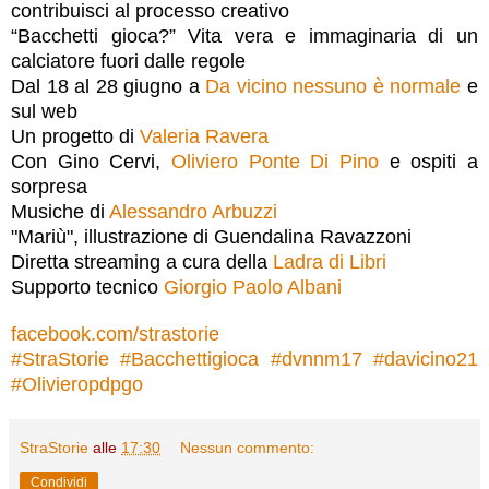
contribuisci al processo creativo
“Bacchetti gioca?” Vita vera e immaginaria di un
calciatore fuori dalle regole
Dal 18 al 28 giugno a
Da vicino nessuno è normale
e
sul web
Un progetto di
Valeria Ravera
Con Gino Cervi,
Oliviero Ponte Di Pino
e ospiti a
sorpresa
Musiche di
Alessandro Arbuzzi
"Mariù", illustrazione di Guendalina Ravazzoni
Diretta streaming a cura della
Ladra di Libri
Supporto tecnico
Giorgio Paolo Albani
facebook.com/strastorie
#
StraStorie
#
Bacchettigioca
#
dvnnm17
#
davicino21
#
Olivieropdpgo
StraStorie
alle
17:30
Nessun commento:
Condividi