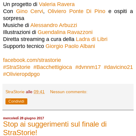
Un progetto di
Valeria Ravera
Con
Gino Cervi
,
Oliviero Ponte Di Pino
e ospiti a
sorpresa
Musiche di
Alessandro Arbuzzi
Illustrazioni di
Guendalina Ravazzoni
Diretta streaming a cura della
Ladra di Libri
Supporto tecnico
Giorgio Paolo Albani
facebook.com/strastorie
#StraStorie
#Bacchettigioca
#dvnnm17
#davicino21
#Olivieropdpgo
StraStorie
alle
09:41
Nessun commento:
Condividi
mercoledì 28 giugno 2017
Stop ai suggerimenti sul finale di
StraStorie!