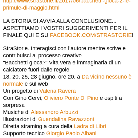
http://www.strastorie.it/2017/06/bacchetti-gioca-2-le-
primule-di-maggio.html
LA STORIA SI AVVIA ALLA CONCLUSIONE...
ASPETTIAMO I VOSTRI SUGGERIMENTI PER IL
FINALE QUI E SU
FACEBOOK.COM/STRASTORIE
!
StraStorie. Interagisci con l’autore mentre scrive e
contribuisci al processo creativo
“Bacchetti gioca?” Vita vera e immaginaria di un
calciatore fuori dalle regole
18, 20, 25, 28 giugno, ore 20, a
Da vicino nessuno è
normale
e sul web
Un progetto di
Valeria Ravera
Con Gino Cervi,
Oliviero Ponte Di Pino
e ospiti a
sorpresa
Musiche di
Alessandro Arbuzzi
Illustrazioni di
Guendalina Ravazzoni
Diretta straming a cura della
Ladra di Libri
Supporto tecnico
Giorgio Paolo Albani