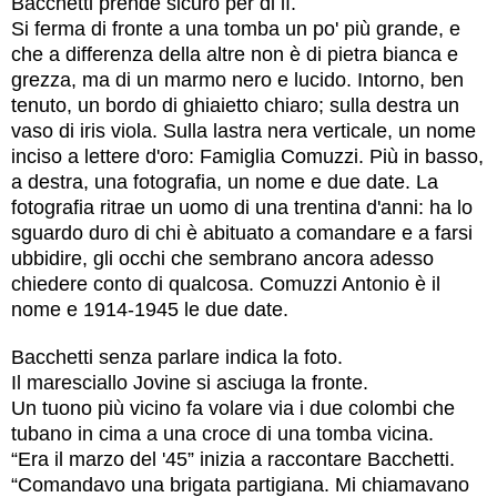
Bacchetti prende sicuro per di lì.
Si ferma di fronte a una tomba un po' più grande, e
che a differenza della altre non è di pietra bianca e
grezza, ma di un marmo nero e lucido. Intorno, ben
tenuto, un bordo di ghiaietto chiaro; sulla destra un
vaso di iris viola. Sulla lastra nera verticale, un nome
inciso a lettere d'oro: Famiglia Comuzzi. Più in basso,
a destra, una fotografia, un nome e due date. La
fotografia ritrae un uomo di una trentina d'anni: ha lo
sguardo duro di chi è abituato a comandare e a farsi
ubbidire, gli occhi che sembrano ancora adesso
chiedere conto di qualcosa. Comuzzi Antonio è il
nome e 1914-1945 le due date.
Bacchetti senza parlare indica la foto.
Il maresciallo Jovine si asciuga la fronte.
Un tuono più vicino fa volare via i due colombi che
tubano in cima a una croce di una tomba vicina.
“Era il marzo del '45” inizia a raccontare Bacchetti.
“Comandavo una brigata partigiana. Mi chiamavano