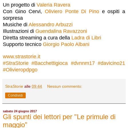
Un progetto di
Valeria Ravera
Con Gino Cervi,
Oliviero Ponte Di Pino
e ospiti a
sorpresa
Musiche di
Alessandro Arbuzzi
Illustrazioni di
Guendalina Ravazzoni
Diretta streaming a cura della
Ladra di Libri
Supporto tecnico
Giorgio Paolo Albani
www.strastorie.it
#
StraStorie
#
Bacchettigioca
#
dvnnm17
#
davicino21
#
Olivieropdpgo
StraStorie
alle
09:44
Nessun commento:
Condividi
sabato 24 giugno 2017
Gli spunti dei lettori per "Le primule di
maggio"