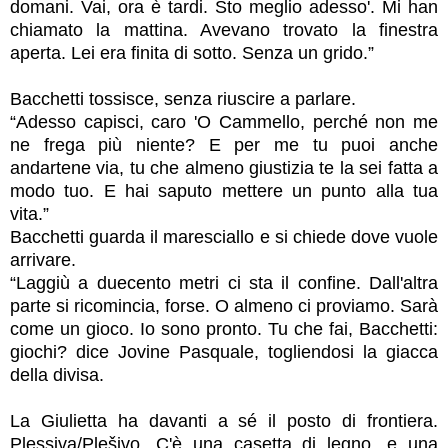
domani. Vai, ora è tardi. Sto meglio adesso'. Mi han
chiamato la mattina. Avevano trovato la finestra
aperta. Lei era finita di sotto. Senza un grido.”
Bacchetti tossisce, senza riuscire a parlare.
“Adesso capisci, caro 'O Cammello, perché non me
ne frega più niente? E per me tu puoi anche
andartene via, tu che almeno giustizia te la sei fatta a
modo tuo. E hai saputo mettere un punto alla tua
vita.”
Bacchetti guarda il maresciallo e si chiede dove vuole
arrivare.
“Laggiù a duecento metri ci sta il confine. Dall'altra
parte si ricomincia, forse. O almeno ci proviamo. Sarà
come un gioco. Io sono pronto. Tu che fai, Bacchetti:
giochi? dice Jovine Pasquale, togliendosi la giacca
della divisa.
La Giulietta ha davanti a sé il posto di frontiera.
Plessiva/Plešivo. C'è una casetta di legno, e una