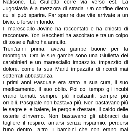
Natisone. La Giulietta corre via verso est. La
Jugoslavia è a mezz'ora di strada. Un co
nfine dietro
cui si può sparire. Far sparire due vite arrivate a un
bivio, o forse in fondo.
Il maresciallo Jovine ha raccontato e ha chiesto di
raccontare. Toni Bacchetti ha ascoltato e tra un colpo
di tosse e l'altro ha annuito.
Trent'anni prima, aveva gambe buone per la
montagna. Ora le sue gambe sono una Giulietta dei
carabinieri e un maresciallo impazzito. Impazzito di
dolore, come la sua Mariù impazzita di ricordi mai
sotterrati abbastanza.
I primi anni Pasquale era stato la sua cura, il suo
medicamento, il suo oblio. Poi col tempo gli incubi
erano tornati, sempre più incalzanti, sempre più
orribili. Pasquale non bastava più. Non bastavano più
le sagre e le balere, le pergole d'estate, il caldo delle
osterie d'inverno. Non bastavano gli abbracci da
togliere il respiro, amarsi senza risparmio, perdersi
l'uno dentro l'altro. I bambini che non erano mai