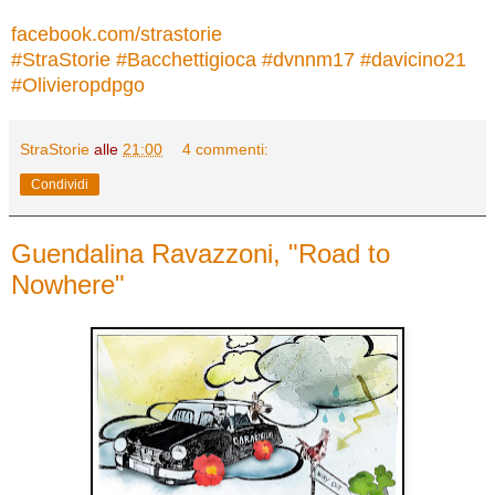
facebook.com/strastorie
#
StraStorie
#
Bacchettigioca
#
dvnnm17
#
davicino21
#
Olivieropdpgo
StraStorie
alle
21:00
4 commenti:
Condividi
Guendalina Ravazzoni, "Road to
Nowhere"