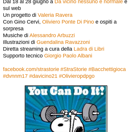
Dal 18 al 28 giugno a
Da vicino nessuno è normale
e
sul web
Un progetto di
Valeria Ravera
Con Gino Cervi,
Oliviero Ponte Di Pino
e ospiti a
sorpresa
Musiche di
Alessandro Arbuzzi
Illustrazioni di
Guendalina Ravazzoni
Diretta streaming a cura della
Ladra di Libri
Supporto tecnico
Giorgio Paolo Albani
facebook.com/strastorie
#
StraStorie
#
Bacchettigioca
#
dvnnm17
#
davicino21
#
Olivieropdpgo