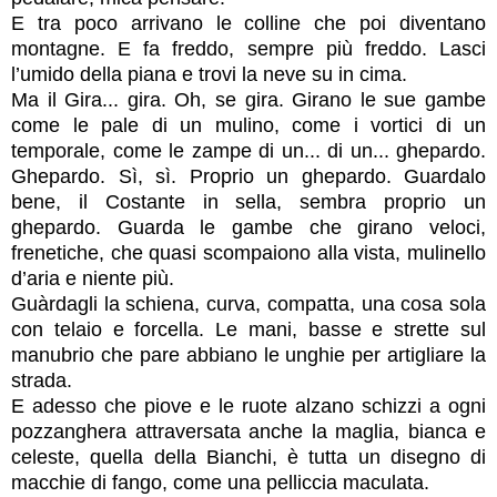
E tra poco arrivano le colline che poi diventano
montagne. E fa freddo, sempre più freddo. Lasci
l’umido della piana e trovi la neve su in cima.
Ma il Gira... gira. Oh, se gira. Girano le sue gambe
come le pale di un mulino, come i vortici di un
temporale, come le zampe di un... di un... ghepardo.
Ghepardo. Sì, sì. Proprio un ghepardo. Guardalo
bene, il Costante in sella, sembra proprio un
ghepardo. Guarda le gambe che girano veloci,
frenetiche, che quasi scompaiono alla vista, mulinello
d’aria e niente più.
Guàrdagli la schiena, curva, compatta, una cosa sola
con telaio e forcella. Le mani, basse e strette sul
manubrio che pare abbiano le unghie per artigliare la
strada.
E adesso che piove e le ruote alzano schizzi a ogni
pozzanghera attraversata anche la maglia, bianca e
celeste, quella della Bianchi, è tutta un disegno di
macchie di fango, come una pelliccia maculata.