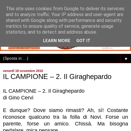
This site uses cookies from Google to deliver its services
and to analyze traffic. Your IP address and user-agent are
shared with Google along with performance and security
metrics to ensure quality of service, generate usage
statistics, and to detect and address abuse.
LEARN MORE
GOT IT
▼
venerdì 18 novembre 2016
IL CAMPIONE – 2. Il Giraghepardo
IL CAMPIONE – 2. Il Giraghepardo
di Gino Cervi
E dunque? Dove siamo rimasti? Ah, sì! Costante
riconosce qualcuno tra la folla di Novi. Forse un
parente, forse un amico. Chissà. Ma bisogna
pedalare, mica pensare.