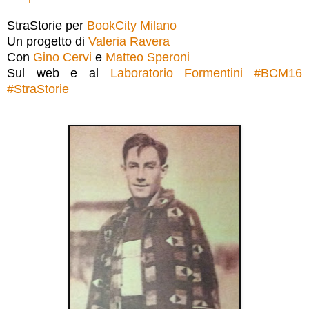
StraStorie per
BookCity Milano
Un progetto di
Valeria Ravera
Con
Gino Cervi
e
Matteo Speroni
Sul web e al
Laboratorio Formentini
#
BCM16
#
StraStorie