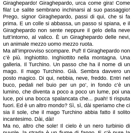
Giraghepardo! Giraghepardo, urca come gira! Come
fila! Le salite sembrano inchinarsi al suo passaggio!
Prego, signor Giraghepardo, passi di qui, che si fa
prima. E un colle si abbassa, un passo si spiana, e il
Giraghepardo non sente neppure il gelo della neve
tutt’intorno, al valico. È un Giraghepardo delle nevi,
un animale mezzo uomo mezzo ruota.
Ma all’improvviso scompare. Puf! Il Giraghepardo non
c’è più. Inghiottito. Inghiottito nella montagna. Una
galleria. Il Turchino. Un passo che ha il nome di un
mago. Il mago Turchino. Già. Sembra davvero un
posto magico. Di qui, nebbia, neve, freddo. Entri nel
buco, pedali nel buio per un po’, in fondo c’è un
lumino, che diventa a poco a poco un lume, poi una
luce, poi una bocca spalancata che... puah! ti risputa
fuori. Ed è un altro mondo? Sì, sì, dài speriamo che ci
sia il sole, che il mago Turchino abbia fatto il solito
incantesimo. Dài, dài!
Ma no, altro che sole! Il cielo è un nero turbinio di
nuvole, la strada è un fiume di fango. E c’è pure la