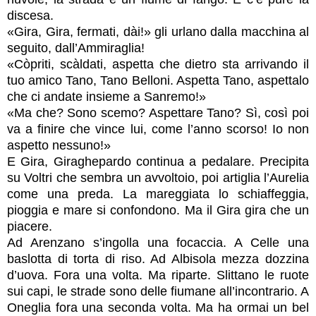
discesa.
«Gira, Gira, fermati, dài!» gli urlano dalla macchina al
seguito, dall’Ammiraglia!
«Còpriti, scàldati, aspetta che dietro sta arrivando il
tuo amico Tano, Tano Belloni. Aspetta Tano, aspettalo
che ci andate insieme a Sanremo!»
«Ma che? Sono scemo? Aspettare Tano? Sì, così poi
va a finire che vince lui, come l’anno scorso! Io non
aspetto nessuno!»
E Gira, Giraghepardo continua a pedalare. Precipita
su Voltri che sembra un avvoltoio, poi artiglia l’Aurelia
come una preda. La mareggiata lo schiaffeggia,
pioggia e mare si confondono. Ma il Gira gira che un
piacere.
Ad Arenzano s’ingolla una focaccia. A Celle una
baslotta di torta di riso. Ad Albisola mezza dozzina
d’uova. Fora una volta. Ma riparte. Slittano le ruote
sui capi, le strade sono delle fiumane all’incontrario. A
Oneglia fora una seconda volta. Ma ha ormai un bel