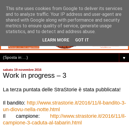
This site uses cookies from Google to deliver its services
and to analyze traffic. Your IP address and user-agent are
shared with Google along with performance and security
metrics to ensure quality of service, generate usage
statistics, and to detect and address abuse.
LEARN MORE
GOT IT
▼
sabato 19 novembre 2016
Work in progress – 3
La terza puntata delle StraStorie è stata pubblicata!
Il bandito:
http://www.strastorie.it/2016/11/il-bandito-3-
un-diovu-nella-notte.html
Il campione:
http://www.strastorie.it/2016/11/il-
campione-3-caduta-al-tabarin.html