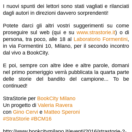
I nuovi spunti dei lettori sono stati vagliati e rilanciati
dagli autori in direzioni davvero sorprendenti!
Potete darci gli altri vostri suggerimenti su come
proseguire sul web (qui e su
www.strastorie.it
) o di
persona, tra poco, alle 18 al
Laboratorio Formentini
,
in via Formentini 10, Milano, per il secondo incontro
dal vivo a BookCity.
E poi, sempre con altre idee e altre parole, domani
nel primo pomeriggio verrà pubblicata la quarta parte
delle storie del bandito del campione... To be
continued!
StraStorie per
BookCity Milano
Un progetto di
Valeria Ravera
con
Gino Cervi
e
Matteo Speroni
#
StraStorie
#
BCM16
http://www.bookcitymilano.it/eventi/2016/strastorie-2-