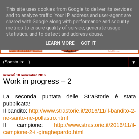
This site uses cookies from Google to deliver its services
and to analyze traffic. Your IP address and user-agent are
shared with Google along with performance and security
metrics to ensure quality of service, generate usage
statistics, and to detect and address abuse.
LEARN MORE
GOT IT
▼
venerdì 18 novembre 2016
Work in progress – 2
La seconda puntata delle StraStorie è stata
pubblicata!
Il bandito:
http://www.strastorie.it/2016/11/il-bandito-2-
ne-santo-ne-pollastro.html
Il campione:
http://www.strastorie.it/2016/11/il-
campione-2-il-giraghepardo.html