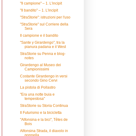
"Il campione" – 1. L'incipit
"Il bandito" – 1. L'incipit
"StraStorie": istruzioni per l'uso
"StraStorie" sul Corriere della
Sera
Il campione e il bandito
"Sante y Girardengo", tra la
pianura padana e il West
StraStorie su Penna e blog-
notes
Girardengo al Museo dei
Campionissimi
Costante Girardengo in versi
secondo Gino Cervi
La pistola di Pollastro
"Era una notte buia e
tempestosa"
StraStorie su Storia Continua
Il Futurismo e la bicicletta
"Alfonsina e la bici", Têtes de
Bois
Alfonsina Strada, il diavolo in
gonnella