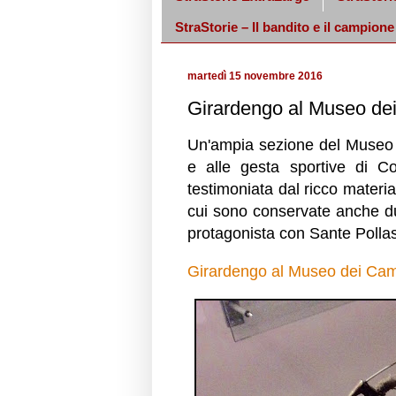
StraStorie – Il bandito e il campione
martedì 15 novembre 2016
Girardengo al Museo de
Un'ampia sezione del Museo d
e alle gesta sportive di C
testimoniata dal ricco materi
cui sono conservate anche du
protagonista con Sante Pollast
Girardengo al Museo dei Cam