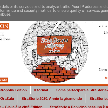
deliver its services and to analyze traffic. Your IP address and
formance and security metrics to ensure quality of service, ge
 abuse.
tropolis Edition
Il format
Come partecipare a StraStorie
a OraZulu
StraStorie 2020. Annie la giramondo
StraStorie
 – Gialla è la città Edition
StraStorie a Da vicino nessuno è 