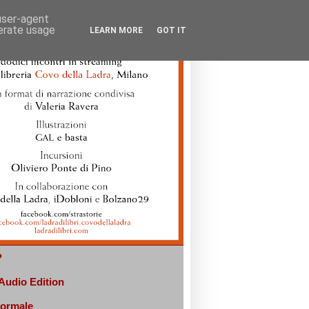
 user-agent
nerate usage
LEARN MORE
GOT IT
?
 Audio Edition
normale