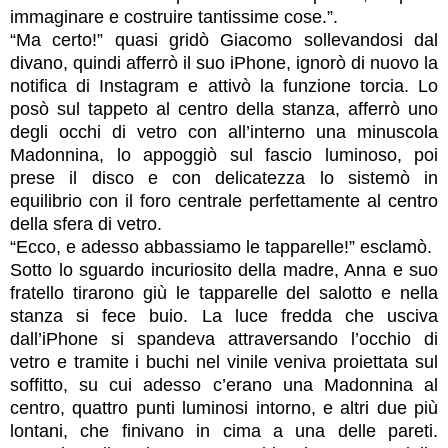
immaginare e costruire tantissime cose.”.
“Ma certo!” quasi gridò Giacomo sollevandosi dal
divano, quindi afferrò il suo iPhone, ignorò di nuovo la
notifica di Instagram e attivò la funzione torcia. Lo
posò sul tappeto al centro della stanza, afferrò uno
degli occhi di vetro con all’interno una minuscola
Madonnina, lo appoggiò sul fascio luminoso, poi
prese il disco e con delicatezza lo sistemò in
equilibrio con il foro centrale perfettamente al centro
della sfera di vetro.
“Ecco, e adesso abbassiamo le tapparelle!” esclamò.
Sotto lo sguardo incuriosito della madre, Anna e suo
fratello tirarono giù le tapparelle del salotto e nella
stanza si fece buio. La luce fredda che usciva
dall’iPhone si spandeva attraversando l’occhio di
vetro e tramite i buchi nel vinile veniva proiettata sul
soffitto, su cui adesso c’erano una Madonnina al
centro, quattro punti luminosi intorno, e altri due più
lontani, che finivano in cima a una delle pareti.