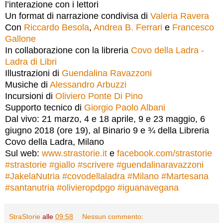
l’interazione con i lettori
Un format di narrazione condivisa di
Valeria Ravera
Con
Riccardo Besola
,
Andrea B. Ferrari
e
Francesco
Gallone
In collaborazione con la libreria
Covo della Ladra -
Ladra di Libri
Illustrazioni di
Guendalina Ravazzoni
Musiche di
Alessandro Arbuzzi
Incursioni di
Oliviero Ponte Di Pino
Supporto tecnico di
Giorgio Paolo Albani
Dal vivo: 21 marzo, 4 e 18 aprile, 9 e 23 maggio, 6
giugno 2018 (ore 19), al Binario 9 e ¾ della Libreria
Covo della Ladra, Milano
Sul web:
www.strastorie.it
e
facebook.com/strastorie
#
strastorie
#
giallo
#
scrivere
#
guendalinaravazzoni
#
JakelaNutria
#
covodellaladra
#
Milano
#
Martesana
#
santanutria
#
olivieropdpgo
#
iguanavegana
StraStorie
alle
09:58
Nessun commento: