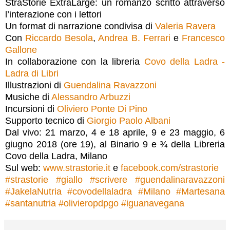
StraStorie ExtraLarge: un romanzo scritto attraverso
l’interazione con i lettori
Un format di narrazione condivisa di
Valeria Ravera
Con
Riccardo Besola
,
Andrea B. Ferrari
e
Francesco
Gallone
In collaborazione con la libreria
Covo della Ladra -
Ladra di Libri
Illustrazioni di
Guendalina Ravazzoni
Musiche di
Alessandro Arbuzzi
Incursioni di
Oliviero Ponte Di Pino
Supporto tecnico di
Giorgio Paolo Albani
Dal vivo: 21 marzo, 4 e 18 aprile, 9 e 23 maggio, 6
giugno 2018 (ore 19), al Binario 9 e ¾ della Libreria
Covo della Ladra, Milano
Sul web:
www.strastorie.it
e
facebook.com/strastorie
#
strastorie
#
giallo
#
scrivere
#
guendalinaravazzoni
#
JakelaNutria
#
covodellaladra
#
Milano
#
Martesana
#
santanutria
#
olivieropdpgo
#
iguanavegana