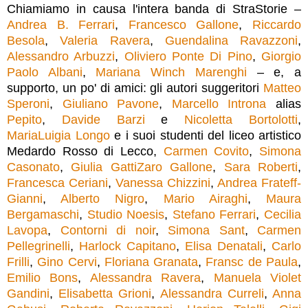
Chiamiamo in causa l'intera banda di StraStorie –
Andrea B. Ferrari
,
Francesco Gallone
,
Riccardo
Besola
,
Valeria Ravera
,
Guendalina Ravazzoni
,
Alessandro Arbuzzi
,
Oliviero Ponte Di Pino
,
Giorgio
Paolo Albani
,
Mariana Winch Marenghi
– e, a
supporto, un po' di amici: gli autori suggeritori
Matteo
Speroni
,
Giuliano Pavone
,
Marcello Introna
alias
Pepito
,
Davide Barzi
e
Nicoletta Bortolotti
,
MariaLuigia Longo
e i suoi studenti del liceo artistico
Medardo Rosso di Lecco,
Carmen Covito
,
Simona
Casonato
,
Giulia GattiZaro Gallone
,
Sara Roberti
,
Francesca Ceriani
,
Vanessa Chizzini
,
Andrea Frateff-
Gianni
,
Alberto Nigro
,
Mario Airaghi
,
Maura
Bergamaschi
,
Studio Noesis
,
Stefano Ferrari
,
Cecilia
Lavopa
,
Contorni di noir
,
Simona Sant
,
Carmen
Pellegrinelli
,
Harlock Capitano
,
Elisa Denatali
,
Carlo
Frilli
,
Gino Cervi
,
Floriana Granata
,
Fransc de Paula
,
Emilio Bons
,
Alessandra Ravera
,
Manuela Violet
Gandini
,
Elisabetta Grioni
,
Alessandra Curreli
,
Anna