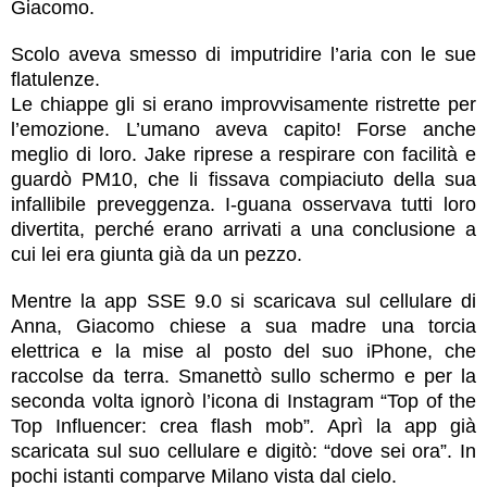
Giacomo.
Scolo aveva smesso di imputridire l’aria con le sue
flatulenze.
Le chiappe gli si erano improvvisamente ristrette per
l’emozione. L’umano aveva capito! Forse anche
meglio di loro. Jake riprese a respirare con facilità e
guardò PM10, che li fissava compiaciuto della sua
infallibile preveggenza. I-guana osservava tutti loro
divertita, perché erano arrivati a una conclusione a
cui lei era giunta già da un pezzo.
Mentre la app SSE 9.0 si scaricava sul cellulare di
Anna, Giacomo chiese a sua madre una torcia
elettrica e la mise al posto del suo iPhone, che
raccolse da terra. Smanettò sullo schermo e per la
seconda volta ignorò l’icona di Instagram “Top of the
Top Influencer: crea flash mob”
.
Aprì la app già
scaricata sul suo cellulare e digitò: “dove sei ora”. In
pochi istanti comparve Milano vista dal cielo.