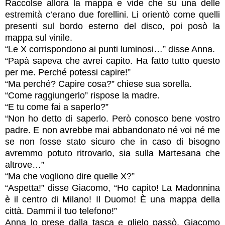
Raccolse allora la mappa e vide che su una delle
estremità c’erano due forellini. Li orientò come quelli
presenti sul bordo esterno del disco, poi posò la
mappa sul vinile.
“Le X corrispondono ai punti luminosi…” disse Anna.
“Papà sapeva che avrei capito. Ha fatto tutto questo
per me. Perché potessi capire!”
“Ma perché? Capire cosa?” chiese sua sorella.
“Come raggiungerlo” rispose la madre.
“E tu come fai a saperlo?”
“Non ho detto di saperlo. Però conosco bene vostro
padre. E non avrebbe mai abbandonato né voi né me
se non fosse stato sicuro che in caso di bisogno
avremmo potuto ritrovarlo, sia sulla Martesana che
altrove…”
“Ma che vogliono dire quelle X?”
“Aspetta!” disse Giacomo, “Ho capito! La Madonnina
è il centro di Milano! Il Duomo! È una mappa della
città. Dammi il tuo telefono!”
Anna lo prese dalla tasca e glielo passò, Giacomo