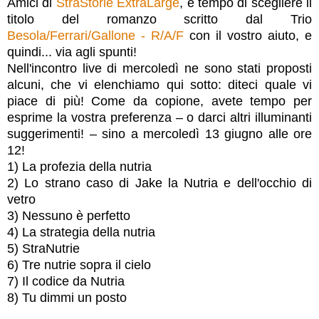
Amici di
StraStorie ExtraLarge
, è tempo di scegliere il
titolo del romanzo scritto dal Trio
Besola/Ferrari/Gallone - R/A/F
con il vostro aiuto, e
quindi... via agli spunti!
Nell'incontro live di mercoledì ne sono stati proposti
alcuni, che vi elenchiamo qui sotto: diteci quale vi
piace di più! Come da copione, avete tempo per
esprime la vostra preferenza – o darci altri illuminanti
suggerimenti! – sino a mercoledì 13 giugno alle ore
12!
1) La profezia della nutria
2) Lo stran
o caso di Jake la Nutria e dell'occhio di
vetro
3) Nessuno è perfetto
4) La strategia della nutria
5) StraNutrie
6) Tre nutrie sopra il cielo
7) Il codice da Nutria
8) Tu dimmi un posto