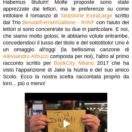
Habemus titulum! Molte proposte sono state
apprezzate dai lettori, ma le preferenze su come
intitolare il romanzo di
StraStorie ExtraLarge
scritto
dal Trio
Besola/Ferrari/Gallone - R/A/F
con l'aiuto dei
lettori si sono concentrate su due in particolare. E noi,
che siamo molto golosi, le abbiamo volute entrambe,
concedendoci il lusso del titolo e del sottotitolo! Uno è
un omaggio all'oggi (la bellissima canzone di
Alessandro Arbuzzi
composta per noi), l'altro al primo
racconto
scritto per
BookCity Milano
2017 che ha
visto l'apparizione di Jake la Nutria e del suo amico
Scolo. Ecco la nostra scelta raccontata proprio da
loro... più o meno!