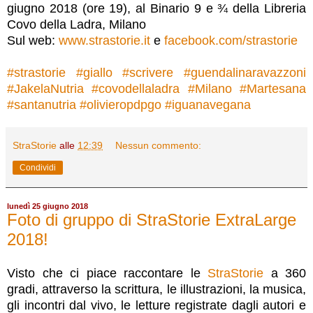
giugno 2018 (ore 19), al Binario 9 e ¾ della Libreria
Covo della Ladra, Milano
Sul web:
www.strastorie.it
e
facebook.com/strastorie
#strastorie
#giallo
#scrivere
#guendalinaravazzoni
#JakelaNutria
#covodellaladra
#Milano
#Martesana
#santanutria
#olivieropdpgo
#iguanavegana
StraStorie
alle
12:39
Nessun commento:
Condividi
lunedì 25 giugno 2018
Foto di gruppo di StraStorie ExtraLarge
2018!
Visto che ci piace raccontare le
StraStorie
a 360
gradi, attraverso la scrittura, le illustrazioni, la musica,
gli incontri dal vivo, le letture registrate dagli autori e