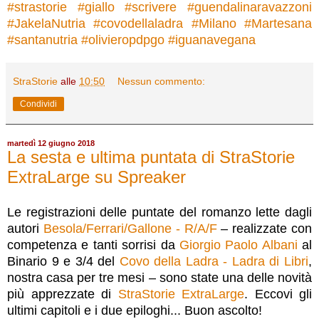
#
strastorie
#
giallo
#
scrivere
#
guendalinaravazzoni
#
JakelaNutria
#
covodellaladra
#
Milano
#
Martesana
#
santanutria
#
olivieropdpgo
#
iguanavegana
StraStorie
alle
10:50
Nessun commento:
Condividi
martedì 12 giugno 2018
La sesta e ultima puntata di StraStorie
ExtraLarge su Spreaker
Le registrazioni delle puntate del romanzo lette dagli
autori
Besola/Ferrari/Gallone - R/A/F
– realizzate con
competenza e tanti sorrisi da
Giorgio Paolo Albani
al
Binario 9 e 3/4 del
Covo della Ladra - Ladra di Libri
,
nostra casa per tre mesi – sono state una delle novità
più apprezzate di
StraStorie ExtraLarge
. Eccovi gli
ultimi capitoli e i due epiloghi... Buon ascolto!