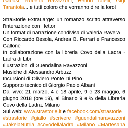
Gabusi
,
Roberta Ravazzoni
,
Herion Talelli
,
Gigi
Tarantola
... e tutti coloro che vorranno dire la loro!
StraStorie ExtraLarge: un romanzo scritto attraverso
l’interazione con i lettori
Un format di narrazione condivisa di Valeria Ravera
Con Riccardo Besola, Andrea B. Ferrari e Francesco
Gallone
In collaborazione con la libreria Covo della Ladra -
Ladra di Libri
Illustrazioni di Guendalina Ravazzoni
Musiche di Alessandro Arbuzzi
Incursioni di Oliviero Ponte Di Pino
Supporto tecnico di Giorgio Paolo Albani
Dal vivo: 21 marzo, 4 e 18 aprile, 9 e 23 maggio, 6
giugno 2018 (ore 19), al Binario 9 e ¾ della Libreria
Covo della Ladra, Milano
Sul web:
www.strastorie.it
e
facebook.com/strastorie
#
strastorie
#
giallo
#
scrivere
#
guendalinaravazzoni
#
JakelaNutria
#
covodellaladra
#
Milano
#
Martesana