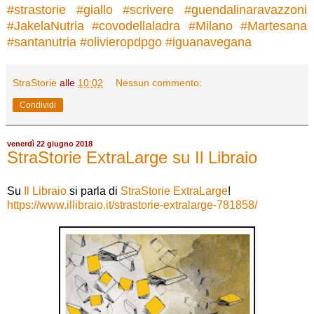
#
strastorie
#
giallo
#
scrivere
#
guendalinaravazzoni
#
JakelaNutria
#
covodellaladra
#
Milano
#
Martesana
#
santanutria
#
olivieropdpgo
#
iguanavegana
StraStorie
alle
10:02
Nessun commento:
Condividi
venerdì 22 giugno 2018
StraStorie ExtraLarge su Il Libraio
Su
Il Libraio
si parla di
StraStorie ExtraLarge
!
https://www.illibraio.it/strastorie-extralarge-781858/