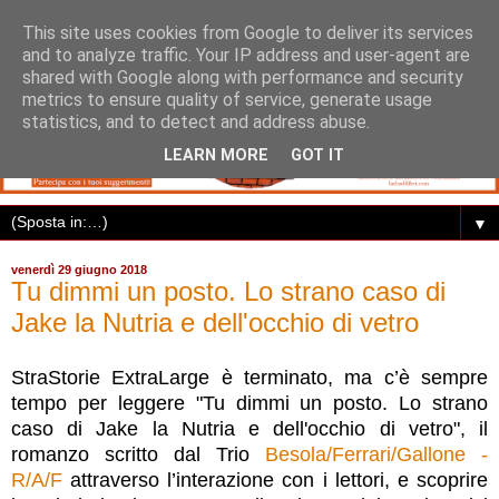
This site uses cookies from Google to deliver its services
and to analyze traffic. Your IP address and user-agent are
shared with Google along with performance and security
metrics to ensure quality of service, generate usage
statistics, and to detect and address abuse.
LEARN MORE
GOT IT
▼
venerdì 29 giugno 2018
Tu dimmi un posto. Lo strano caso di
Jake la Nutria e dell'occhio di vetro
StraStorie ExtraLarge è terminato, ma c’è sempre
tempo per leggere "Tu dimmi un posto. Lo strano
caso di Jake la Nutria e dell'occhio di vetro", il
romanzo scritto dal Trio
Besola/Ferrari/Gallone -
R/A/F
attraverso l’interazione con i lettori, e scoprire