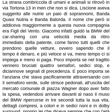
La strana combriccola di umani e animali si ritrovò in
via Tortona 13 in men che non si dica. Liscione aveva
suggerito alle nutrie un paio di soprannomi, Banda
Quasi Nutria e Banda Balorda. Il nome che però si
addiceva maggiormente a questa nuova compagnia
era Figli del Vento. Giacomo infatti guidò la BMW del
car-sharing con una velocità media da ritiro
immediato della patente, come fanno tutti quelli che
prendono quelle vetture, ovvero sapendo che il
tempo è denaro, e più veloce si va, meno tempo ci si
impiega e meno si paga. Poco importa se nel tragitto
vennero bruciati quattro semafori, sedici stop, e
diciannove segnali di precedenza. E poco importa se
l’anziana che stava pacificamente attraversando con
il semaforo verde, sulle strisce pedonali, all’uscita del
mercato comunale di piazza Wagner dopo aver fatto
la spesa, vedendosi arrivare davanti al naso il muso
del BMW ripercorse in tre secondi tutta la sua vita,
dettagli compresi, a colori e in sedici noni e in dolby
surround, proprio lei che diceva sempre che con l’età