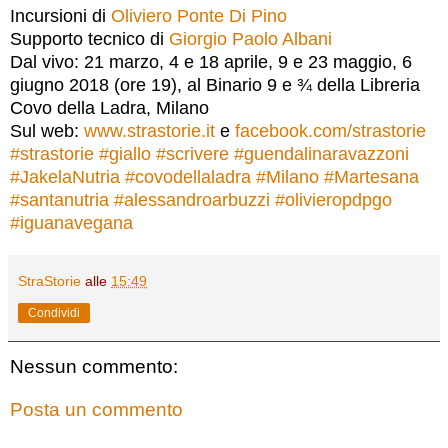
Incursioni di
Oliviero Ponte Di Pino
Supporto tecnico di
Giorgio Paolo Albani
Dal vivo: 21 marzo, 4 e 18 aprile, 9 e 23 maggio, 6
giugno 2018 (ore 19), al Binario 9 e ¾ della Libreria
Covo della Ladra, Milano
Sul web:
www.strastorie.it
e
facebook.com/strastorie
#
strastorie
#
giallo
#
scrivere
#
guendalinaravazzoni
#
JakelaNutria
#
covodellaladra
#
Milano
#
Martesana
#
santanutria
#
alessandroarbuzzi
#
olivieropdpgo
#
iguanavegana
StraStorie
alle
15:49
Condividi
Nessun commento:
Posta un commento