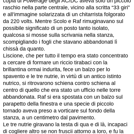
copia di
Powerage
degli AC/DC aveva solo un piccolo
raschio nella parte centrale, vicino alla scritta “33 giri”
e all’immagine solarizzata di un chitarrista folgorato
da 220 volts. Mentre Scolo e Raf rimuginavano sul
possibile significato di un posto tanto isolato,
qualcosa si mosse sulla scrivania nella stanza,
scompigliando i fogli che stavano abbandonati lì
chissà da quanto.
Liscione, che per tutto il tempo era stato concentrato
a cercare di formare un riccio tirabaci con la
brillantina ormai indurita, fece un balzo per lo
spavento e le tre nutrie, in virtù di un antico istinto
nutrico, si ritrovarono schiena contro schiena al
centro di quello che era stato un ufficio nelle torre
abbandonata. Raf si era spostata con un balzo sul
parapetto della finestra e una specie di piccolo
tornado aveva preso a vorticare sul fondo della
stanza, a un centimetro dal pavimento.
Le tre nutrie giravano la testa di qua e di là, incapaci
di cogliere altro se non fruscii attorno a loro, e fu la