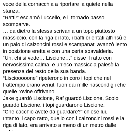
voce della cornacchia a riportare la quiete nella
stanza.
“Ratti!” esclamò l’uccello, e il tornado basso
scomparve.
… da dietro la stessa scrivania un topo piuttosto
massiccio, con la riga di lato, i baffi orientati all’insù e
un paio di calzoncini rossi e scampanati avanzò lento
in posizione eretta e con una certa spavalderia.
“Uh, chi si vede… Liscione…” disse il ratto con
nervosissima calma, e un’eco massiccia palesò la
presenza del resto della sua banda.
“Lisciooooone” ripeterono in coro i topi che nel
frattempo erano venuti fuori dai mille nascondigli che
quelle rovine offrivano.
Jake guardò Liscione, Raf guardò Liscione, Scolo
guardò Liscione, i topi guardarono Liscione.
“Che cacchio avete da guardare?” chiese lui.
Intanto il capo ratto, quello con i calzoncini rossi e la
riga di lato, era arrivato a meno di un metro dalle