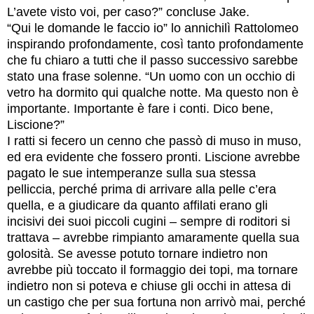
L’avete visto voi, per caso?” concluse Jake.
“Qui le domande le faccio io” lo annichilì Rattolomeo
inspirando profondamente, così tanto profondamente
che fu chiaro a tutti che il passo successivo sarebbe
stato una frase solenne. “Un uomo con un occhio di
vetro ha dormito qui qualche notte. Ma questo non è
importante. Importante è fare i conti. Dico bene,
Liscione?”
I ratti si fecero un cenno che passò di muso in muso,
ed era evidente che fossero pronti. Liscione avrebbe
pagato le sue intemperanze sulla sua stessa
pelliccia, perché prima di arrivare alla pelle c’era
quella, e a giudicare da quanto affilati erano gli
incisivi dei suoi piccoli cugini – sempre di roditori si
trattava – avrebbe rimpianto amaramente quella sua
golosità. Se avesse potuto tornare indietro non
avrebbe più toccato il formaggio dei topi, ma tornare
indietro non si poteva e chiuse gli occhi in attesa di
un castigo che per sua fortuna non arrivò mai, perché