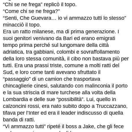
“Chi se ne frega” replicò il topo.
“Come chi se ne frega?”
“Senti, Che Guevara… io vi ammazzo tutti lo stesso”
minacciò il topo.
Era un ratto milanese, ma di prima generazione. I
suoi genitori venivano da Bari ed erano emigrati
tempo prima perché sul lungomare della città
adriatica, tra gabbiani, colombi e sovraffollamento
della loro stessa comunità, il cibo non bastava più per
tutti. Era una prassi triste, comune a molti ratti del
Sud, e loro come tanti avevano sfruttato il
“passaggio” di un camion che trasportava
chincaglierie cinesi, salutando con malinconia il porto
e la sua striscia di mare turchese alla volta della
Lombardia e delle sue “possibilità”. Lui, quello in
calzoncini rossi, era nato subito dopo a Truccazzano,
tifava per l’Inter ed era il leader indiscusso di quella
banda di ratti.
“Vi ammazzo tutti” ripeté il boss a Jake, che gli fece