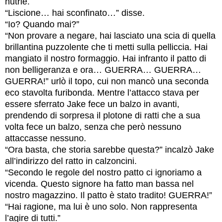
nutrie.
“Liscione… hai sconfinato…” disse.
“Io? Quando mai?”
“Non provare a negare, hai lasciato una scia di quella
brillantina puzzolente che ti metti sulla pelliccia. Hai
mangiato il nostro formaggio. Hai infranto il patto di
non belligeranza e ora… GUERRA… GUERRA…
GUERRA!” urlò il topo, cui non mancò una seconda
eco stavolta furibonda. Mentre l’attacco stava per
essere sferrato Jake fece un balzo in avanti,
prendendo di sorpresa il plotone di ratti che a sua
volta fece un balzo, senza che però nessuno
attaccasse nessuno.
“Ora basta, che storia sarebbe questa?” incalzò Jake
all’indirizzo del ratto in calzoncini.
“Secondo le regole del nostro patto ci ignoriamo a
vicenda. Questo signore ha fatto man bassa nel
nostro magazzino. Il patto è stato tradito! GUERRA!”
“Hai ragione, ma lui è uno solo. Non rappresenta
l’agire di tutti.”