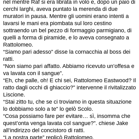
nel mentre Raf si era librata in volo e, dopo un paio di
cerchi larghi, aveva puntato la merenda di due
muratori in pausa. Mentre gli uomini erano intenti a
lavarsi le mani era piombata sul loro cestino
sottraendo un bel pezzo di formaggio parmigiano, di
quelli a forma di piramide, e lo aveva consegnato a
Rattolomeo.
“Siamo pari adesso” disse la cornacchia al boss dei
ratti.
“Non siamo pari affatto. Abbiamo ricevuto un’offesa e
va lavata con il sangue”.
“Eh, che palle, oh! E chi sei, Rattolomeo Eastwood? Il
ratto dagli occhi di ghiaccio?” intervenne il rivitalizzato
Liscione.
“Stai zitto tu, che se ci troviamo in questa situazione
lo dobbiamo solo a te” lo gelò Scolo.
“Cosa possiamo fare per evitare… sì, insomma che
quest’onta venga lavata col sangue?”. chiese Jake
all’indirizzo del concistoro di ratti.
“La nostra parte” replicò Rattolomeo.