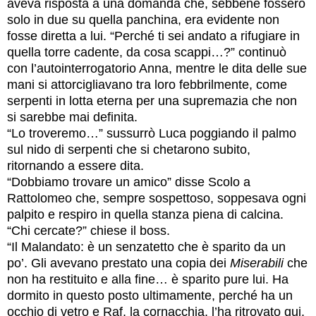
aveva risposta a una domanda che, sebbene fossero
solo in due su quella panchina, era evidente non
fosse diretta a lui. “Perché ti sei andato a rifugiare in
quella torre cadente, da cosa scappi…?” continuò
con l’autointerrogatorio Anna, mentre le dita delle sue
mani si attorcigliavano tra loro febbrilmente, come
serpenti in lotta eterna per una supremazia che non
si sarebbe mai definita.
“Lo troveremo…” sussurrò Luca poggiando il palmo
sul nido di serpenti che si chetarono subito,
ritornando a essere dita.
“Dobbiamo trovare un amico” disse Scolo a
Rattolomeo che, sempre sospettoso, soppesava ogni
palpito e respiro in quella stanza piena di calcina.
“Chi cercate?” chiese il boss.
“Il Malandato: è un senzatetto che è sparito da un
po’. Gli avevano prestato una copia dei
Miserabili
che
non ha restituito e alla fine… è sparito pure lui. Ha
dormito in questo posto ultimamente, perché ha un
occhio di vetro e Raf, la cornacchia, l’ha ritrovato qui.