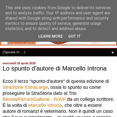
This site uses cookies from Google to deliver its services
and to analyze traffic. Your IP address and user-agent are
shared with Google along with performance and security
metrics to ensure quality of service, generate usage
statistics, and to detect and address abuse.
LEARN MORE
GOT IT
▼
mercoledì 25 aprile 2018
Lo spunto d'autore di Marcello Introna
Ecco il terzo "spunto d'autore" di questa edizione di
StraStorie ExtraLarge
, ossia lo spunto su come
proseguire la StraStoria dato al Trio
Besola/Ferrari/Gallone - R/A/F
da un collega scrittore.
È la volta di
Marcello Introna
, che oltre a essere
autore di romanzi è veterinario. Non è quindi un caso