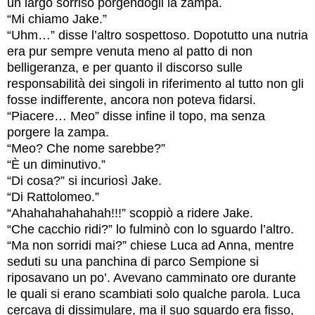
un largo sorriso porgendogli la zampa.
“Mi chiamo Jake.”
“Uhm…” disse l’altro sospettoso. Dopotutto una nutria
era pur sempre venuta meno al patto di non
belligeranza, e per quanto il discorso sulle
responsabilità dei singoli in riferimento al tutto non gli
fosse indifferente, ancora non poteva fidarsi.
“Piacere… Meo” disse infine il topo, ma senza
porgere la zampa.
“Meo? Che nome sarebbe?”
“È un diminutivo.”
“Di cosa?” si incuriosì Jake.
“Di Rattolomeo.”
“Ahahahahahahah!!!” scoppiò a ridere Jake.
“Che cacchio ridi?” lo fulminò con lo sguardo l’altro.
“Ma non sorridi mai?” chiese Luca ad Anna, mentre
seduti su una panchina di parco Sempione si
riposavano un po’. Avevano camminato ore durante
le quali si erano scambiati solo qualche parola. Luca
cercava di dissimulare, ma il suo sguardo era fisso,