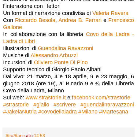
l’interazione con i lettori
Un format di narrazione condivisa di
Valeria Ravera
Con
Riccardo Besola
,
Andrea B. Ferrari
e
Francesco
Gallone
In collaborazione con la libreria
Covo della Ladra -
Ladra di Libri
Illustrazioni di
Guendalina Ravazzoni
Musiche di
Alessandro Arbuzzi
Incursioni di
Oliviero Ponte Di Pino
Supporto tecnico di Giorgio Paolo Albani
Dal vivo: 21 marzo, 4 e 18 aprile, 9 e 23 maggio, 6
giugno 2018 (ore 19), al Binario 9 e ¾ della Libreria
Covo della Ladra, Milano
Sul web:
www.strastorie.it
e
facebook.com/strastorie
#
strastorie
#
giallo
#
scrivere
#
guendalinaravazzoni
#
JakelaNutria
#
covodellaladra
#
Milano
#
Martesana
StraStorie
alle
14:58