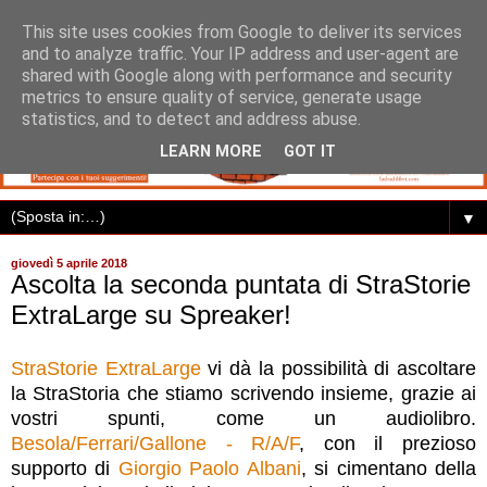
This site uses cookies from Google to deliver its services
and to analyze traffic. Your IP address and user-agent are
shared with Google along with performance and security
metrics to ensure quality of service, generate usage
statistics, and to detect and address abuse.
LEARN MORE
GOT IT
▼
giovedì 5 aprile 2018
Ascolta la seconda puntata di StraStorie
ExtraLarge su Spreaker!
StraStorie ExtraLarge
vi dà la possibilità di ascoltare
la StraStoria che stiamo scrivendo insieme, grazie ai
vostri spunti, come un audiolibro.
Besola/Ferrari/Gallone - R/A/F
, con il prezioso
supporto di
Giorgio Paolo Albani
, si cimentano della