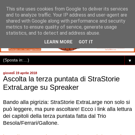
This site uses cookies from Google to deliver its services
and to analyze traffic. Your IP address and user-agent are
shared with Google along with performance and security
metrics to ensure quality of service, generate usage
statistics, and to detect and address abuse.
LEARN MORE
GOT IT
▼
giovedì 19 aprile 2018
Ascolta la terza puntata di StraStorie
ExtraLarge su Spreaker
Bando alla pigrizia: StraStorie ExtraLarge non solo si
può leggere, ma pure ascoltare! Ecco i link alla lettura
dei capitoli della terza puntata fatta dal Trio
Besola/Ferrari/Gallone.