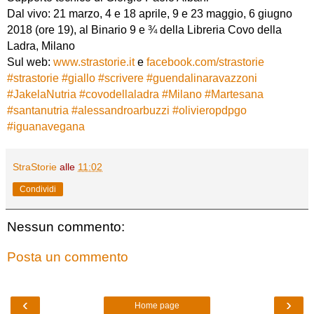
Dal vivo: 21 marzo, 4 e 18 aprile, 9 e 23 maggio, 6 giugno
2018 (ore 19), al Binario 9 e ¾ della Libreria Covo della
Ladra, Milano
Sul web:
www.strastorie.it
e
facebook.com/strastorie
#
strastorie
#
giallo
#
scrivere
#
guendalinaravazzoni
#
JakelaNutria
#
covodellaladra
#
Milano
#
Martesana
#
santanutria
#
alessandroarbuzzi
#
olivieropdpgo
#
iguanavegana
StraStorie
alle
11:02
Condividi
Nessun commento:
Posta un commento
‹
›
Home page