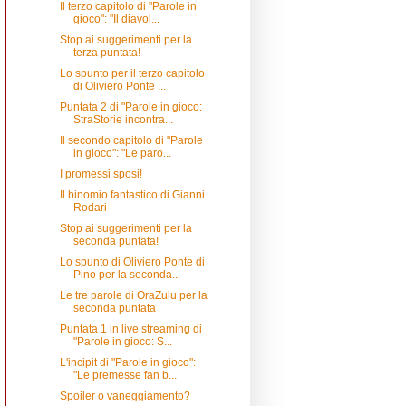
Il terzo capitolo di "Parole in
gioco": "Il diavol...
Stop ai suggerimenti per la
terza puntata!
Lo spunto per il terzo capitolo
di Oliviero Ponte ...
Puntata 2 di "Parole in gioco:
StraStorie incontra...
Il secondo capitolo di "Parole
in gioco": "Le paro...
I promessi sposi!
Il binomio fantastico di Gianni
Rodari
Stop ai suggerimenti per la
seconda puntata!
Lo spunto di Oliviero Ponte di
Pino per la seconda...
Le tre parole di OraZulu per la
seconda puntata
Puntata 1 in live streaming di
"Parole in gioco: S...
L'incipit di "Parole in gioco":
"Le premesse fan b...
Spoiler o vaneggiamento?