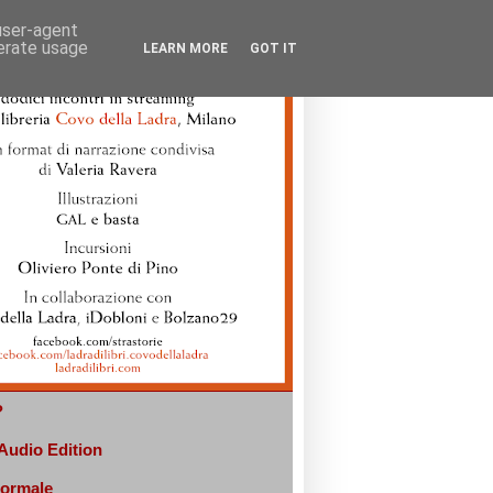
 user-agent
nerate usage
LEARN MORE
GOT IT
?
 Audio Edition
normale