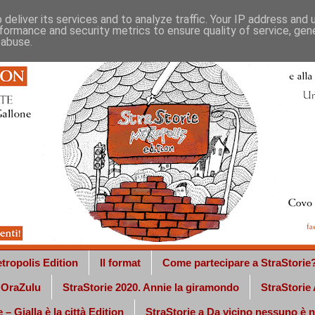
deliver its services and to analyze traffic. Your IP address and
formance and security metrics to ensure quality of service, ge
 abuse.
tropolis Edition
Il format
Come partecipare a StraStorie
a OraZulu
StraStorie 2020. Annie la giramondo
StraStorie
 – Gialla è la città Edition
StraStorie a Da vicino nessuno è 