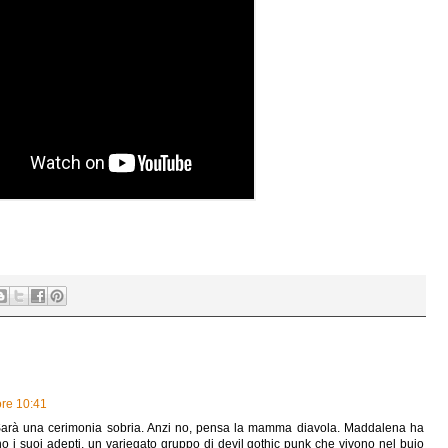
ore 10:41
 Sarà una cerimonia sobria. Anzi no, pensa la mamma diavola. Maddalena ha
nno i suoi adepti, un variegato gruppo di devil gothic punk che vivono nel buio