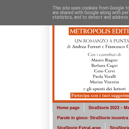
This site uses cookies from Google to 
are shared with Google along with per
statistics, and to detect and address
Home page
StraStorie 2023 – Me
Parole in gioco: StraStorie incontr
StraStorie ExtraLarge
StraStorie