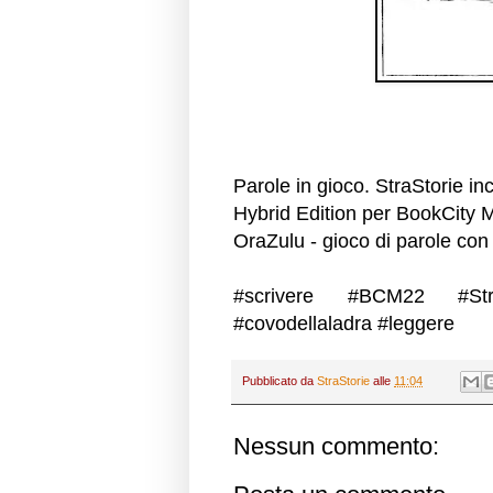
Parole in gioco. StraStorie i
Hybrid Edition per
BookCity M
OraZulu - gioco di parole con 
#scrivere
#BCM22
#St
#covodellaladra
#leggere
Pubblicato da
StraStorie
alle
11:04
Nessun commento: