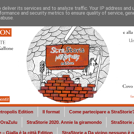
deliver its services and to analyze traffic. Your IP address and
formance and security metrics to ensure quality of service, ge
 abuse.
tropolis Edition
Il format
Come partecipare a StraStorie
a OraZulu
StraStorie 2020. Annie la giramondo
StraStorie
 – Gialla è la città Edition
StraStorie a Da vicino nessuno è 