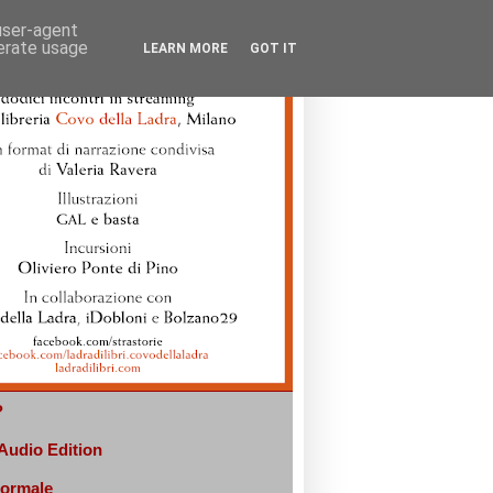
 user-agent
nerate usage
LEARN MORE
GOT IT
?
 Audio Edition
normale