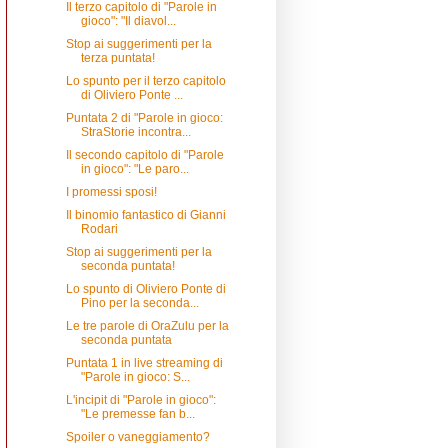
Il terzo capitolo di "Parole in
gioco": "Il diavol...
Stop ai suggerimenti per la
terza puntata!
Lo spunto per il terzo capitolo
di Oliviero Ponte ...
Puntata 2 di "Parole in gioco:
StraStorie incontra...
Il secondo capitolo di "Parole
in gioco": "Le paro...
I promessi sposi!
Il binomio fantastico di Gianni
Rodari
Stop ai suggerimenti per la
seconda puntata!
Lo spunto di Oliviero Ponte di
Pino per la seconda...
Le tre parole di OraZulu per la
seconda puntata
Puntata 1 in live streaming di
"Parole in gioco: S...
L'incipit di "Parole in gioco":
"Le premesse fan b...
Spoiler o vaneggiamento?