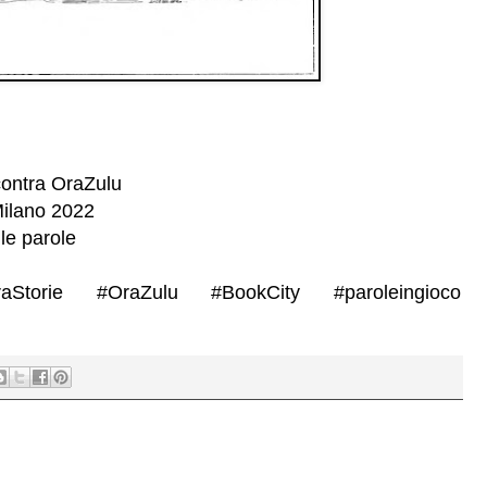
ncontra OraZulu
ilano
2022
le parole
raStorie
#OraZulu
#BookCity
#paroleingioco