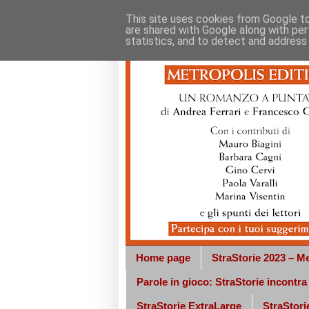
This site uses cookies from Google to 
are shared with Google along with per
statistics, and to detect and address
Home page
StraStorie 2023 – Me
Parole in gioco: StraStorie incontr
StraStorie ExtraLarge
StraStorie