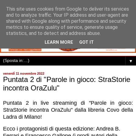
This site uses cookies from Google to deliver its services
and to analyze traffic. Your IP address and user-agent are
shared with Google along with performance and security
metrics to ensure quality of service, generate usage
statistics, and to detect and address abuse.
LEARN MORE
GOT IT
▼
venerdì 11 novembre 2022
Puntata 2 di "Parole in gioco: StraStorie
incontra OraZulu"
Puntata 2 in live streaming di "Parole in gioco:
StraStorie incontra OraZulu"
dalla libreria Covo della
Ladra di Milano
!
Ecco i protagonisti di questa edizione: Andrea B.
Ferrari e Francesco Gallone (i prodi autori della