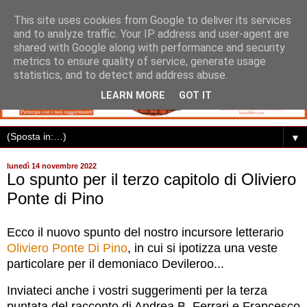
This site uses cookies from Google to deliver its services
and to analyze traffic. Your IP address and user-agent are
shared with Google along with performance and security
metrics to ensure quality of service, generate usage
statistics, and to detect and address abuse.
LEARN MORE
GOT IT
▼
lunedì 14 novembre 2022
Lo spunto per il terzo capitolo di Oliviero
Ponte di Pino
Ecco il nuovo spunto del nostro incursore letterario
Oliviero Ponte Di Pino
, in cui si ipotizza una veste
particolare per il demoniaco Devileroo...
Inviateci anche i vostri suggerimenti per la terza
puntata del racconto di Andrea B. Ferrari e Francesco