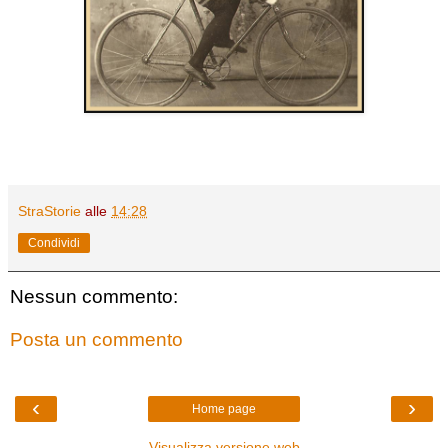
StraStorie
alle
14:28
Condividi
Nessun commento:
Posta un commento
‹
›
Home page
Visualizza versione web