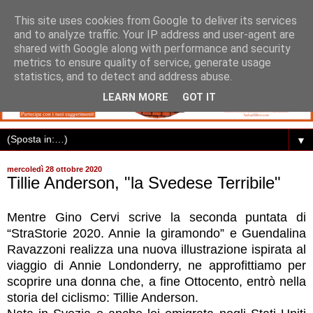
This site uses cookies from Google to deliver its services
and to analyze traffic. Your IP address and user-agent are
shared with Google along with performance and security
metrics to ensure quality of service, generate usage
statistics, and to detect and address abuse.
LEARN MORE
GOT IT
▼
mercoledì 28 ottobre 2020
Tillie Anderson, "la Svedese Terribile"
Mentre Gino Cervi scrive la seconda puntata di
“StraStorie 2020. Annie la giramondo” e Guendalina
Ravazzoni realizza una nuova illustrazione ispirata al
viaggio di Annie Londonderry, ne approfittiamo per
scoprire una donna che, a fine Ottocento, entrò nella
storia del ciclismo: Tillie Anderson.