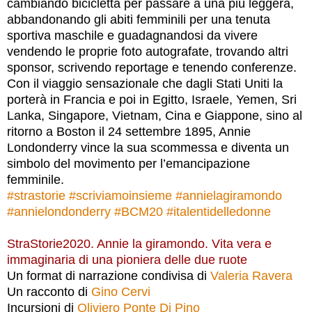
cambiando bicicletta per passare a una più leggera,
abbandonando gli abiti femminili per una tenuta
sportiva maschile e guadagnandosi da vivere
vendendo le proprie foto autografate, trovando altri
sponsor, scrivendo reportage e tenendo conferenze.
Con il viaggio sensazionale che dagli Stati Uniti la
porterà in Francia e poi in Egitto, Israele, Yemen, Sri
Lanka, Singapore, Vietnam, Cina e Giappone, sino al
ritorno a Boston il 24 settembre 1895, Annie
Londonderry vince la sua scommessa e diventa un
simbolo del movimento per l’emancipazione
femminile.
#strastorie
#scriviamoinsieme
#annielagiramondo
#annielondonderry
#BCM20
#italentidelledonne
StraStorie2020. Annie la giramondo. Vita vera e
immaginaria di una pioniera delle due ruote
Un format di narrazione condivisa di
Valeria Ravera
Un racconto di
Gino Cervi
Incursioni di
Oliviero Ponte Di Pino