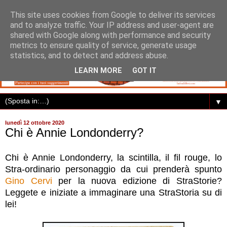
This site uses cookies from Google to deliver its services
and to analyze traffic. Your IP address and user-agent are
shared with Google along with performance and security
metrics to ensure quality of service, generate usage
statistics, and to detect and address abuse.
LEARN MORE
GOT IT
▼
lunedì 12 ottobre 2020
Chi è Annie Londonderry?
Chi è Annie Londonderry, la scintilla, il fil rouge, lo
Stra-ordinario personaggio da cui prenderà spunto
Gino Cervi
per la nuova edizione di StraStorie?
Leggete e iniziate a immaginare una StraStoria su di
lei!