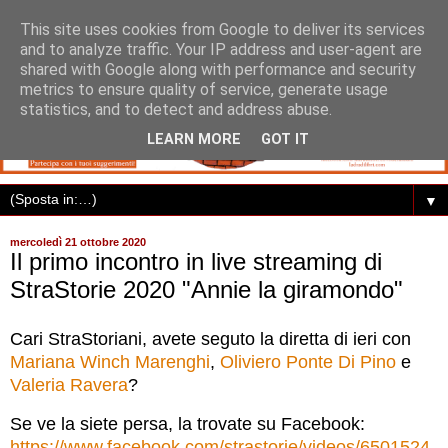
This site uses cookies from Google to deliver its services
and to analyze traffic. Your IP address and user-agent are
shared with Google along with performance and security
metrics to ensure quality of service, generate usage
statistics, and to detect and address abuse.
LEARN MORE
GOT IT
▼
mercoledì 21 ottobre 2020
Il primo incontro in live streaming di
StraStorie 2020 "Annie la giramondo"
Cari StraStoriani, avete seguto la diretta di ieri con
Mariana Winch Marenghi
,
Oliviero Ponte Di Pino
e
Valeria Ravera
?
Se ve la siete persa, la trovate su Facebook:
https://www.facebook.com/strastorie/videos/6501524