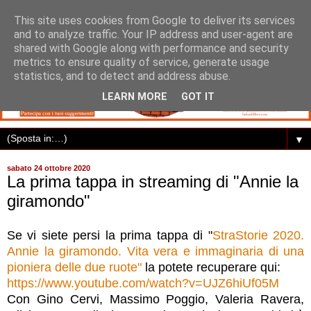
This site uses cookies from Google to deliver its services
and to analyze traffic. Your IP address and user-agent are
shared with Google along with performance and security
metrics to ensure quality of service, generate usage
statistics, and to detect and address abuse.
LEARN MORE
GOT IT
▼
sabato 24 ottobre 2020
La prima tappa in streaming di "Annie la
giramondo"
Se vi siete persi la prima tappa di "
StraStorie 2020.
Annie la giramondo. Vita vera e immaginaria di una
pioniera delle due ruote"
la potete recuperare qui:
https://www.youtube.com/watch?v=UJZ6hiUf05M
Con Gino Cervi, Massimo Poggio, Valeria Ravera,