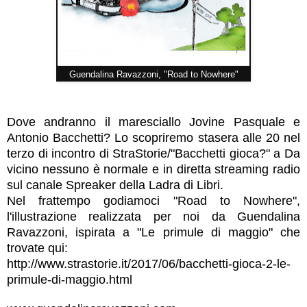
Guendalina Ravazzoni, "Road to Nowhere"
Dove andranno il maresciallo Jovine Pasquale e
Antonio Bacchetti? Lo scopriremo stasera alle 20 nel
terzo di incontro di
StraStorie/"Bacchetti gioca?" a Da
vicino nessuno è normale
e in diretta streaming radio
sul canale Spreaker della
Ladra di Libri
.
Nel frattempo godiamoci "Road to Nowhere",
l'illustrazione realizzata per noi da
Guendalina
Ravazzoni
, ispirata a "Le primule di maggio" che
trovate qui:
http://www.strastorie.it/2017/06/bacchetti-gioca-2-le-
primule-di-maggio.html