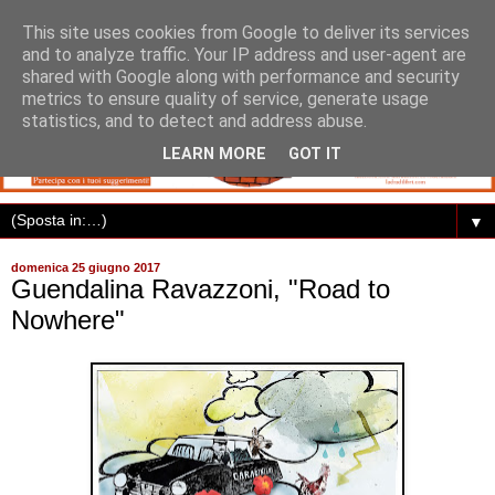
This site uses cookies from Google to deliver its services
and to analyze traffic. Your IP address and user-agent are
shared with Google along with performance and security
metrics to ensure quality of service, generate usage
statistics, and to detect and address abuse.
LEARN MORE
GOT IT
▼
domenica 25 giugno 2017
Guendalina Ravazzoni, "Road to
Nowhere"