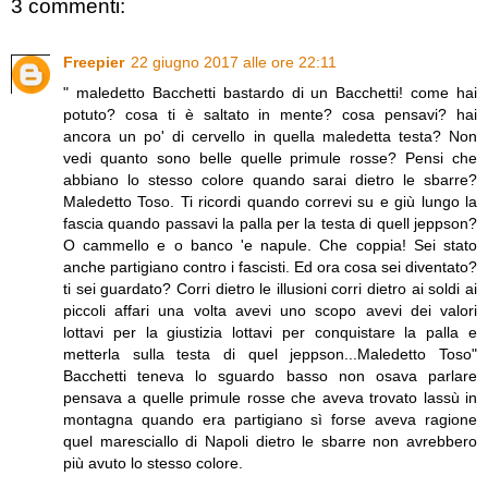
3 commenti:
Freepier
22 giugno 2017 alle ore 22:11
" maledetto Bacchetti bastardo di un Bacchetti! come hai
potuto? cosa ti è saltato in mente? cosa pensavi? hai
ancora un po' di cervello in quella maledetta testa? Non
vedi quanto sono belle quelle primule rosse? Pensi che
abbiano lo stesso colore quando sarai dietro le sbarre?
Maledetto Toso. Ti ricordi quando correvi su e giù lungo la
fascia quando passavi la palla per la testa di quell jeppson?
O cammello e o banco 'e napule. Che coppia! Sei stato
anche partigiano contro i fascisti. Ed ora cosa sei diventato?
ti sei guardato? Corri dietro le illusioni corri dietro ai soldi ai
piccoli affari una volta avevi uno scopo avevi dei valori
lottavi per la giustizia lottavi per conquistare la palla e
metterla sulla testa di quel jeppson...Maledetto Toso"
Bacchetti teneva lo sguardo basso non osava parlare
pensava a quelle primule rosse che aveva trovato lassù in
montagna quando era partigiano sì forse aveva ragione
quel maresciallo di Napoli dietro le sbarre non avrebbero
più avuto lo stesso colore.