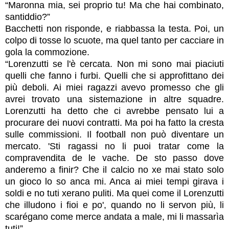
“Maronna mia, sei proprio tu! Ma che hai combinato,
santiddio?”
Bacchetti non risponde, e riabbassa la testa. Poi, un
colpo di tosse lo scuote, ma quel tanto per cacciare in
gola la commozione.
“Lorenzutti se l'è cercata. Non mi sono mai piaciuti
quelli che fanno i furbi. Quelli che si approfittano dei
più deboli. Ai miei ragazzi avevo promesso che gli
avrei trovato una sistemazione in altre squadre.
Lorenzutti ha detto che ci avrebbe pensato lui a
procurare dei nuovi contratti. Ma poi ha fatto la cresta
sulle commissioni. Il football non può diventare un
mercato. 'Sti ragassi no li puoi tratar come la
compravendita de le vache. De sto passo dove
anderemo a finir? Che il calcio no xe mai stato solo
un gioco lo so anca mi. Anca ai miei tempi girava i
soldi e no tuti xerano puliti. Ma quei come il Lorenzutti
che illudono i fioi e po', quando no li servon più, li
scarégano come merce andata a male, mi li massarìa
tuti!”