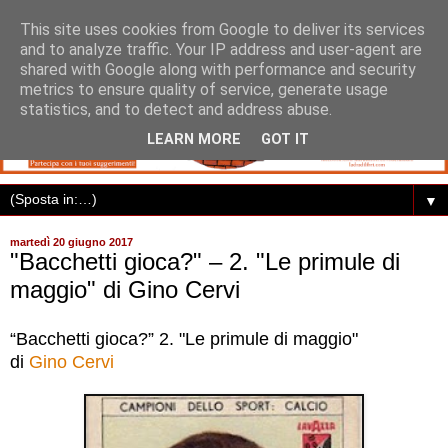
This site uses cookies from Google to deliver its services
and to analyze traffic. Your IP address and user-agent are
shared with Google along with performance and security
metrics to ensure quality of service, generate usage
statistics, and to detect and address abuse.
LEARN MORE
GOT IT
▼
martedì 20 giugno 2017
"Bacchetti gioca?" – 2. "Le primule di
maggio" di Gino Cervi
“Bacchetti gioca?” 2. "Le primule di maggio"
di
Gino Cervi