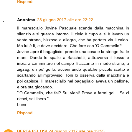
Rispondi
Anonimo
23 giugno 2017 alle ore 22:22
Il maresciallo Jovine Pasquale scende dalla macchina in
silenzio e si guarda intorno. Il cielo è cupo e si è levato un
vento strano, bizzoso e allegro, che ha portato via il caldo.
Ma lui è lì, e deve decidere. Che fare con 'O Cammello?
Jovine apre il bagagliaio, prende una cosa e la stringe fra le
mani. Dando le spalle a Bacchetti, atttraversa il fosso e
inizia a camminare nel campo lì accanto in modo strano, a
zigzag, un po' goffo, accennando qualche piccolo scatto e
scartando all'improvviso. Toni lo osserva dalla macchina e
poi capisce. Il maresciallo nel bagagliaio aveva un pallone,
e ora sta giocando.
"'O Cammello, che fai? Su, vieni! Prova a farmi gol... Se ci
riesci, sei libero."
Luca
Rispondi
BERTA PELOSI
24 giugno 2017 alle ore 19:55