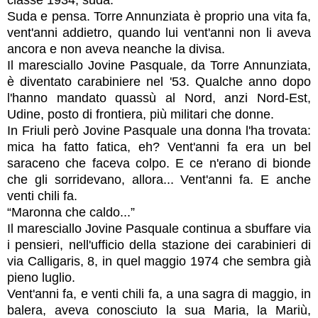
Suda e pensa. Torre Annunziata è proprio una vita fa,
vent'anni addietro, quando lui vent'anni non li aveva
ancora e non aveva neanche la divisa.
Il maresciallo Jovine Pasquale, da Torre Annunziata,
è diventato carabiniere nel '53. Qualche anno dopo
l'hanno mandato quassù al Nord, anzi Nord-Est,
Udine, posto di frontiera, più militari che donne.
In Friuli però Jovine Pasquale una donna l'ha trovata:
mica ha fatto fatica, eh? Vent'anni fa era un bel
saraceno che faceva colpo. E ce n'erano di bionde
che gli sorridevano, allora... Vent'anni fa. E anche
venti chili fa.
“Maronna che caldo...”
Il maresciallo Jovine Pasquale continua a sbuffare via
i pensieri, nell'ufficio della stazione dei carabinieri di
via Calligaris, 8, in quel maggio 1974 che sembra già
pieno luglio.
Vent'anni fa, e venti chili fa, a una sagra di maggio, in
balera, aveva conosciuto la sua Maria, la Mariù,