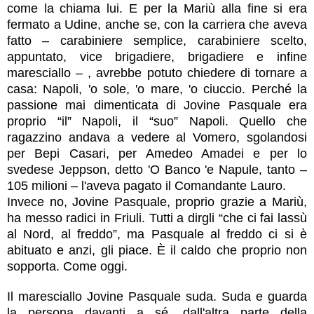
come la chiama lui. E per la Mariù alla fine si era
fermato a Udine, anche se, con la carriera che aveva
fatto – carabiniere semplice, carabiniere scelto,
appuntato, vice brigadiere, brigadiere e infine
maresciallo – , avrebbe potuto chiedere di tornare a
casa: Napoli, 'o sole, 'o mare, 'o ciuccio. Perché la
passione mai dimenticata di Jovine Pasquale era
proprio “il” Napoli, il “suo” Napoli. Quello che
ragazzino andava a vedere al Vomero, sgolandosi
per Bepi Casari, per Amedeo Amadei e per lo
svedese Jeppson, detto 'O Banco 'e Napule, tanto –
105 milioni – l'aveva pagato il Comandante Lauro.
Invece no, Jovine Pasquale, proprio grazie a Mariù,
ha messo radici in Friuli. Tutti a dirgli “che ci fai lassù
al Nord, al freddo”, ma Pasquale al freddo ci si è
abituato e anzi, gli piace. È il caldo che proprio non
sopporta. Come oggi.
Il maresciallo Jovine Pasquale suda. Suda e guarda
la persona davanti a sé, dall'altra parte della