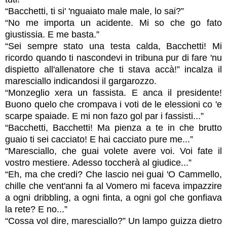
“Bacchetti, ti si' 'nguaiato male male, lo sai?”
“No me importa un acidente. Mi so che go fato
giustissia. E me basta.”
“Sei sempre stato una testa calda, Bacchetti! Mi
ricordo quando ti nascondevi in tribuna pur di fare 'nu
dispietto all'allenatore che ti stava accà!” incalza il
maresciallo indicandosi il gargarozzo.
“Monzeglio xera un fassista. E anca il presidente!
Buono quelo che crompava i voti de le elessioni co 'e
scarpe spaiade. E mi non fazo gol par i fassisti...”
“Bacchetti, Bacchetti! Ma pienza a te in che brutto
guaio ti sei cacciato! E hai cacciato pure me...”
“Maresciallo, che guai volete avere voi. Voi fate il
vostro mestiere. Adesso toccherà al giudice...”
“Eh, ma che credi? Che lascio nei guai 'O Cammello,
chille che vent'anni fa al Vomero mi faceva impazzire
a ogni dribbling, a ogni finta, a ogni gol che gonfiava
la rete? E no...”
“Cossa vol dire, maresciallo?” Un lampo guizza dietro