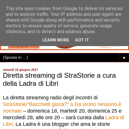
This site uses cookies from Google to deliver its services
and to analyze traffic. Your IP address and user-agent are
shared with Google along with performance and security
metrics to ensure quality of service, generate usage
statistics, and to detect and address abuse.
LEARN MORE
GOT IT
▼
venerdì 16 giugno 2017
Diretta streaming di StraStorie a cura
della Ladra di Libri
La diretta streaming radio degli incontri di
StraStorie/"Bacchetti gioca?" a Da vicino nessuno è
normale
– domenica 18, martedì 20, domenica 25 e
mercoledì 28, alle ore 20 – sarà curata dalla
Ladra di
Libri
. La Ladra è una blogger che ama le storie