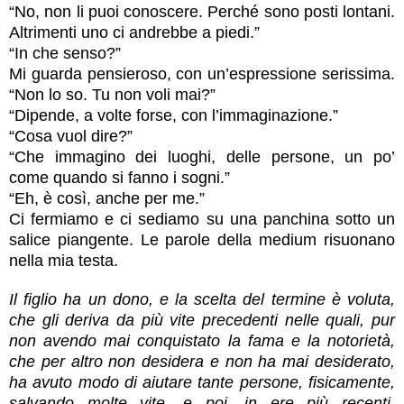
“No, non li puoi conoscere. Perché sono posti lontani.
Altrimenti uno ci andrebbe a piedi.”
“In che senso?”
Mi guarda pensieroso, con un’espressione serissima.
“Non lo so. Tu non voli mai?”
“Dipende, a volte forse, con l’immaginazione.”
“Cosa vuol dire?”
“Che immagino dei luoghi, delle persone, un po’
come quando si fanno i sogni.”
“Eh, è così, anche per me.”
Ci fermiamo e ci sediamo su una panchina sotto un
salice piangente. Le parole della medium risuonano
nella mia testa.
Il figlio ha un dono, e la scelta del termine è voluta,
che gli deriva da più vite precedenti nelle quali, pur
non avendo mai conquistato la fama e la notorietà,
che per altro non desidera e non ha mai desiderato,
ha avuto modo di aiutare tante persone, fisicamente,
salvando molte vite, e poi, in ere più recenti,