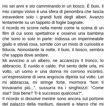
Ho sei anni e sto camminando in un bosco. È buio, il
mio campo visivo è una sfera di penombra che lascia
intravedere solo i grandi fusti degli alberi. Avanzo
lentamente su un tappeto di foglie bagnate.
Il ricordo mi scorre nella mente come la scena di un
film di cui sono spettatrice e osservo una bambina
che sono io solo in parte: indossa un impermeabile
giallo e stivali rosa, sorride con un misto di curiosità e
fiducia. Nonostante la notte, il buio, il bosco, sembra
che sappia dove andare.
Mi avvicino a un albero, ne accarezzo il tronco, lo
abbraccio. È ruvido e caldo. Poi sento delle urla, mi
volto, un uomo e una donna mi corrono incontro,
un’espressione di vera angoscia dipinta sul volto. Lei
mi abbraccia, mi stringe forte, mormora “Non ti
trovavamo più...”, sussurra tra i singhiozzi: “Come
stai? Stai bene? Ti è successo qualcosa?”.
Il ricordo si dissolve mentre sono ancora sul portone
del palazzo della medium, davanti a Marco che mi