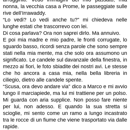
nonna, la vecchia casa a Prome, le passeggiate sulle
rive dell’Irrawaddy.
“Lo vedi? Lo vedi anche tu?” mi chiedeva nelle
lunghe estati che trascorrevo con lei.
Di cosa parlava? Ora non saprei dirlo. Ma annuivo.
E poi mia madre e mio padre, le fronti corrugate, lo
sguardo basso, ricordi senza parole che sono sempre
stati nella mia mente, ma che solo ora assumono un
significato. Le candele sul davanzale della finestra, in
mezzo ai fiori, le foto sbiadite dei nostri avi. Le stesse
che ho ancora a casa mia, nella bella libreria in
ciliegio, dietro alle candele spente.
“Scusa, ora devo andare via” dico a Marco e mi avvio
lungo il marciapiede, ma lui mi trattiene per un polso.
Mi guarda con aria supplice. Non posso fare niente
per lui, non adesso. E quando la sua stretta si
scioglie, mi sento come un ramo a lungo incastrato
tra le rocce di un fiume che viene trasportato via dalle
rapide.