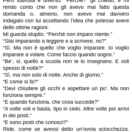
Però stavolta è diverso. “Perché?” gli chiedo, e mi
rendo conto che non gli avevo mai fatto questa
domanda o, almeno, non avevo mai davvero
indagato con lui accettando l’idea che potesse avere
delle ottime ragioni.
Mi guarda stupito. “Perché non imparo niente.”
“Stai imparando a leggere e a scrivere, no?”
“Sì. Ma non è quello che voglio imparare. Io voglio
imparare a volare. Come faccio quando sogno.”
“Be’, sì, quello a scuola non te lo insegnano. E voli
spesso di notte?”
“Sì, ma non solo di notte. Anche di giorno.”
“E come si fa?”
“Devi chiudere gli occhi e aspettare un po’. Ma non
funziona sempre.”
“E quando funziona, che cosa succede?”
“A volte voli e basta, tipo in cielo. Altre volte poi arrivi
in dei posti.”
“E sono posti che conosci?”
Ride, come se avessi detto un’ovvia sciocchezza.