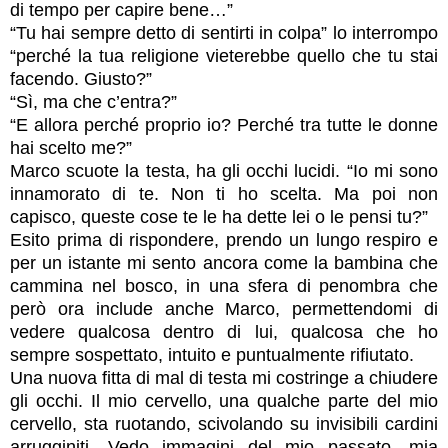
di tempo per capire bene…”
“Tu hai sempre detto di sentirti in colpa” lo interrompo
“perché la tua religione vieterebbe quello che tu stai
facendo. Giusto?”
“Sì, ma che c’entra?”
“E allora perché proprio io? Perché tra tutte le donne
hai scelto me?”
Marco scuote la testa, ha gli occhi lucidi. “Io mi sono
innamorato di te. Non ti ho scelta. Ma poi non
capisco, queste cose te le ha dette lei o le pensi tu?”
Esito prima di rispondere, prendo un lungo respiro e
per un istante mi sento ancora come la bambina che
cammina nel bosco, in una sfera di penombra che
però ora include anche Marco, permettendomi di
vedere qualcosa dentro di lui, qualcosa che ho
sempre sospettato, intuito e puntualmente rifiutato.
Una nuova fitta di mal di testa mi costringe a chiudere
gli occhi. Il mio cervello, una qualche parte del mio
cervello, sta ruotando, scivolando su invisibili cardini
arrugginiti. Vedo immagini del mio passato, mia