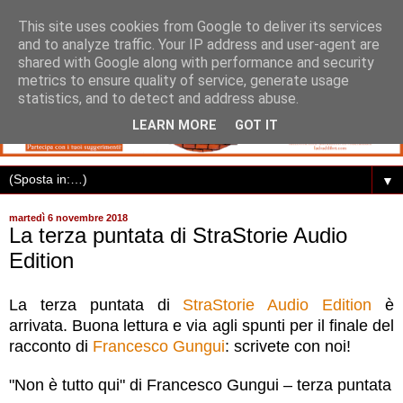
This site uses cookies from Google to deliver its services
and to analyze traffic. Your IP address and user-agent are
shared with Google along with performance and security
metrics to ensure quality of service, generate usage
statistics, and to detect and address abuse.
LEARN MORE
GOT IT
▼
martedì 6 novembre 2018
La terza puntata di StraStorie Audio
Edition
La terza puntata di
StraStorie Audio Edition
è
arrivata. Buona lettura e via agli spunti per il finale del
racconto di
Francesco Gungui
: scrivete con noi!
"Non è tutto qui" di Francesco Gungui – terza puntata