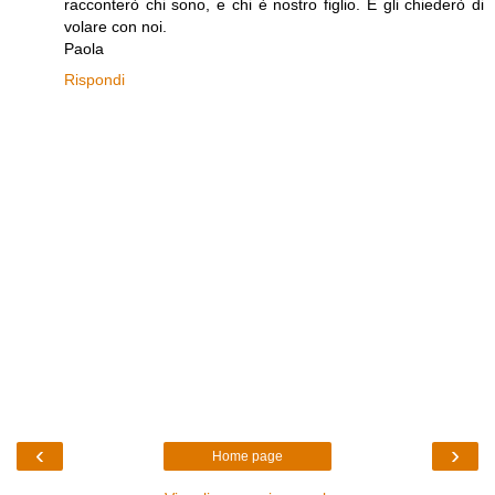
racconterò chi sono, e chi è nostro figlio. E gli chiederò di
volare con noi.
Paola
Rispondi
‹
›
Home page