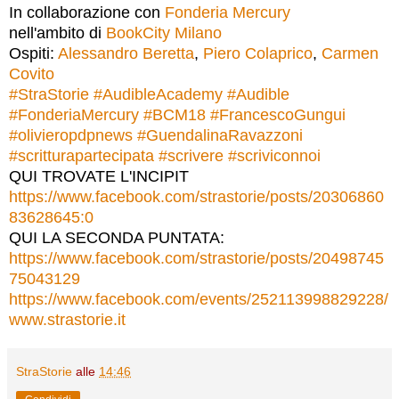
In collaborazione con
Fonderia Mercury
nell'ambito di
BookCity Milano
Ospiti:
Alessandro Beretta
,
Piero Colaprico
,
Carmen
Covito
#
StraStorie
#
AudibleAcademy
#
Audible
#
FonderiaMercury
#
BCM18
#
FrancescoGungui
#
olivieropdpnews
#
GuendalinaRavazzoni
#
scritturapartecipata
#
scrivere
#
scriviconnoi
QUI TROVATE L'INCIPIT
https://www.facebook.com/strastorie/posts/20306860
83628645:0
QUI LA SECONDA PUNTATA:
https://www.facebook.com/strastorie/posts/20498745
75043129
https://www.facebook.com/events/252113998829228/
www.strastorie.it
StraStorie
alle
14:46