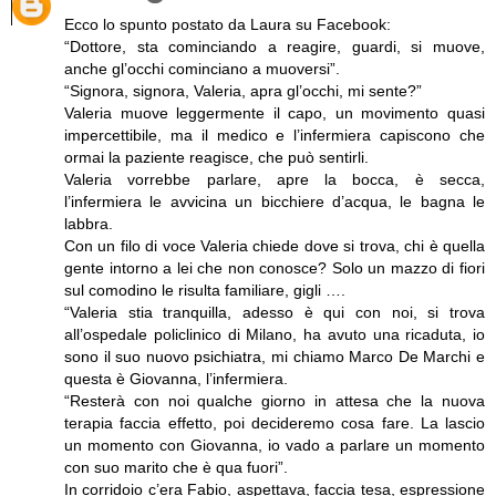
Ecco lo spunto postato da Laura su Facebook:
“Dottore, sta cominciando a reagire, guardi, si muove,
anche gl’occhi cominciano a muoversi”.
“Signora, signora, Valeria, apra gl’occhi, mi sente?”
Valeria muove leggermente il capo, un movimento quasi
impercettibile, ma il medico e l’infermiera capiscono che
ormai la paziente reagisce, che può sentirli.
Valeria vorrebbe parlare, apre la bocca, è secca,
l’infermiera le avvicina un bicchiere d’acqua, le bagna le
labbra.
Con un filo di voce Valeria chiede dove si trova, chi è quella
gente intorno a lei che non conosce? Solo un mazzo di fiori
sul comodino le risulta familiare, gigli ….
“Valeria stia tranquilla, adesso è qui con noi, si trova
all’ospedale policlinico di Milano, ha avuto una ricaduta, io
sono il suo nuovo psichiatra, mi chiamo Marco De Marchi e
questa è Giovanna, l’infermiera.
“Resterà con noi qualche giorno in attesa che la nuova
terapia faccia effetto, poi decideremo cosa fare. La lascio
un momento con Giovanna, io vado a parlare un momento
con suo marito che è qua fuori”.
In corridoio c’era Fabio, aspettava, faccia tesa, espressione