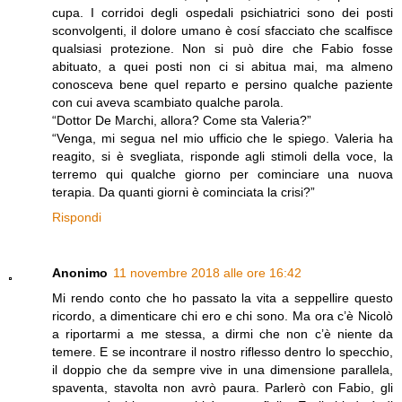
cupa. I corridoi degli ospedali psichiatrici sono dei posti
sconvolgenti, il dolore umano è cosí sfacciato che scalfisce
qualsiasi protezione. Non si può dire che Fabio fosse
abituato, a quei posti non ci si abitua mai, ma almeno
conosceva bene quel reparto e persino qualche paziente
con cui aveva scambiato qualche parola.
“Dottor De Marchi, allora? Come sta Valeria?”
“Venga, mi segua nel mio ufficio che le spiego. Valeria ha
reagito, si è svegliata, risponde agli stimoli della voce, la
terremo qui qualche giorno per cominciare una nuova
terapia. Da quanti giorni è cominciata la crisi?”
Rispondi
Anonimo
11 novembre 2018 alle ore 16:42
Mi rendo conto che ho passato la vita a seppellire questo
ricordo, a dimenticare chi ero e chi sono. Ma ora c’è Nicolò
a riportarmi a me stessa, a dirmi che non c’è niente da
temere. E se incontrare il nostro riflesso dentro lo specchio,
il doppio che da sempre vive in una dimensione parallela,
spaventa, stavolta non avrò paura. Parlerò con Fabio, gli