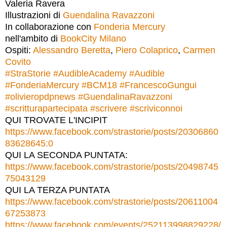
Valeria Ravera
Illustrazioni di
Guendalina Ravazzoni
In collaborazione con
Fonderia Mercury
nell'ambito di
BookCity Milano
Ospiti:
Alessandro Beretta
,
Piero Colaprico
,
Carmen
Covito
#
StraStorie
#
AudibleAcademy
#
Audible
#
FonderiaMercury
#
BCM18
#
FrancescoGungui
#
olivieropdpnews
#
GuendalinaRavazzoni
#
scritturapartecipata
#
scrivere
#
scriviconnoi
QUI TROVATE L'INCIPIT
https://www.facebook.com/strastorie/posts/20306860
83628645:0
QUI LA SECONDA PUNTATA:
https://www.facebook.com/strastorie/posts/20498745
75043129
QUI LA TERZA PUNTATA
https://www.facebook.com/strastorie/posts/20611004
67253873
https://www.facebook.com/events/252113998829228/