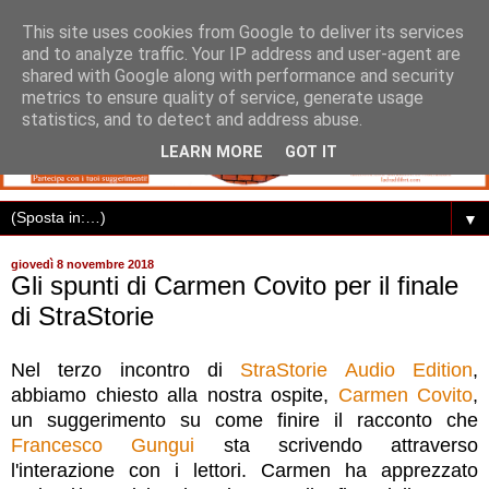
This site uses cookies from Google to deliver its services
and to analyze traffic. Your IP address and user-agent are
shared with Google along with performance and security
metrics to ensure quality of service, generate usage
statistics, and to detect and address abuse.
LEARN MORE
GOT IT
▼
giovedì 8 novembre 2018
Gli spunti di Carmen Covito per il finale
di StraStorie
Nel terzo incontro di
StraStorie Audio Edition
,
abbiamo chiesto alla nostra ospite,
Carmen Covito
,
un suggerimento su come finire il racconto che
Francesco Gungui
sta scrivendo attraverso
l'interazione con i lettori. Carmen ha apprezzato