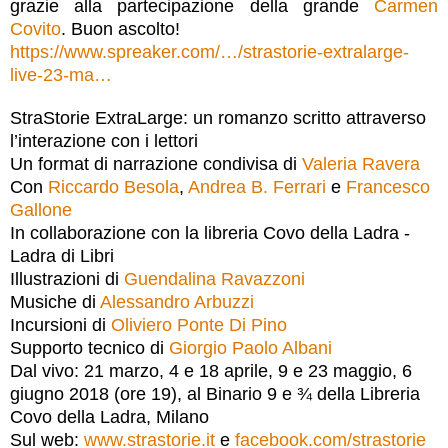
grazie alla partecipazione della grande
Carmen
Covito
. Buon ascolto!
https://www.spreaker.com/…/strastorie-extralarge-
live-23-ma…
StraStorie ExtraLarge: un romanzo scritto attraverso
l’interazione con i lettori
Un format di narrazione condivisa di
Valeria Ravera
Con
Riccardo Besola
,
Andrea B. Ferrari
e
Francesco
Gallone
In collaborazione con la libreria Covo della Ladra -
Ladra di Libri
Illustrazioni di
Guendalina Ravazzoni
Musiche di
Alessandro Arbuzzi
Incursioni di
Oliviero Ponte Di Pino
Supporto tecnico di
Giorgio Paolo Albani
Dal vivo: 21 marzo, 4 e 18 aprile, 9 e 23 maggio, 6
giugno 2018 (ore 19), al Binario 9 e ¾ della Libreria
Covo della Ladra, Milano
Sul web:
www.strastorie.it
e
facebook.com/strastorie