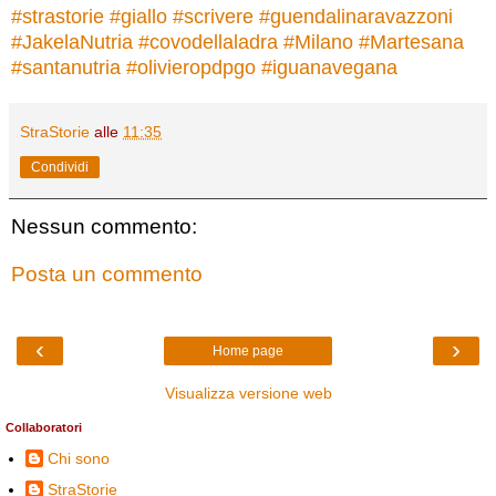
#
strastorie
#
giallo
#
scrivere
#
guendalinaravazzoni
#
JakelaNutria
#
covodellaladra
#
Milano
#
Martesana
#
santanutria
#
olivieropdpgo
#
iguanavegana
StraStorie
alle
11:35
Condividi
Nessun commento:
Posta un commento
‹
›
Home page
Visualizza versione web
Collaboratori
Chi sono
StraStorie