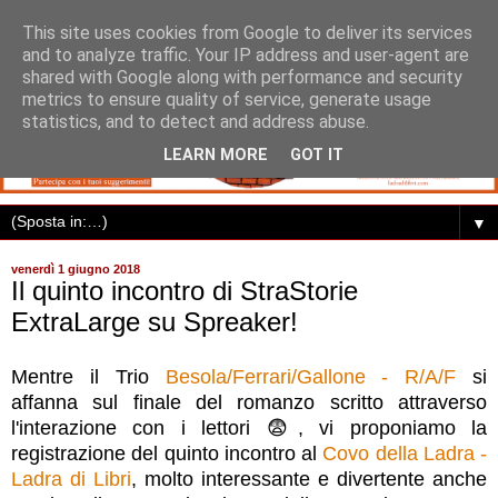
This site uses cookies from Google to deliver its services
and to analyze traffic. Your IP address and user-agent are
shared with Google along with performance and security
metrics to ensure quality of service, generate usage
statistics, and to detect and address abuse.
LEARN MORE
GOT IT
▼
venerdì 1 giugno 2018
Il quinto incontro di StraStorie
ExtraLarge su Spreaker!
Mentre il Trio
Besola/Ferrari/Gallone - R/A/F
si
affanna sul finale del romanzo scritto attraverso
l'interazione con i lettori
😨
, vi proponiamo la
registrazione del quinto incontro al
Covo della Ladra -
Ladra di Libri
, molto interessante e divertente anche