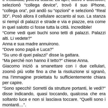
selezionò “collega device”, trovò il suo iPhone,
“collega ora”, poi andò su “opzioni” e selezionò “Real
3D”. Posò allora il cellulare accanto al suo. La stanza
si riempì di palazzi e strade e via e piazze, era come
in quel salotto ci fosse tutta la città. Incredibile!
“Come vedi quei buchi sono tetti di palazzi. Palazzi
alti. Li vedete?”
Anna e sua madre annuirono.
“Dove sono papà e Luca?”
“Su uno di quei palazzi” disse la gattara.
“Ma perché non hanno il tetto?” chiese Anna.
Giacomo iniziò a smanettare con i due cellulari,
zoomò più volte fino a che la risoluzione si sgranò,
ma l’immagine proiettata fu sufficientemente chiara
per capire.
“Sono specchi! Sorretti da strutture portanti, le vedi?”
disse indicando, quasi toccando, qualcosa che era
soltanto luce e non si lasciava toccare. “Quelli sono i
montanti…”.