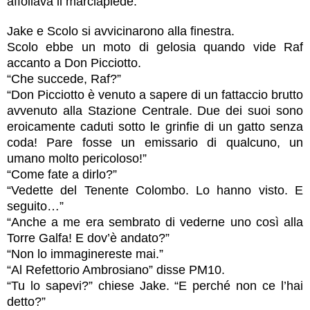
affollava il marciapiede.
Jake e Scolo si avvicinarono alla finestra.
Scolo ebbe un moto di gelosia quando vide Raf
accanto a Don Picciotto.
“Che succede, Raf?”
“Don Picciotto è venuto a sapere di un fattaccio brutto
avvenuto alla Stazione Centrale. Due dei suoi sono
eroicamente caduti sotto le grinfie di un gatto senza
coda! Pare fosse un emissario di qualcuno, un
umano molto pericoloso!”
“Come fate a dirlo?”
“Vedette del Tenente Colombo. Lo hanno visto. E
seguito…”
“Anche a me era sembrato di vederne uno così alla
Torre Galfa! E dov’è andato?”
“Non lo immaginereste mai.”
“Al Refettorio Ambrosiano” disse PM10.
“Tu lo sapevi?” chiese Jake. “E perché non ce l’hai
detto?”