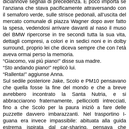
diciannove segnali di precedenza. E poco importa se
l’anziana che stava pacificamente attraversando con
il semaforo verde, sulle strisce pedonali, all’uscita del
mercato comunale di piazza Wagner dopo aver fatto
la spesa, vedendosi arrivare davanti al naso il muso
del BMW ripercorse in tre secondi tutta la sua vita,
dettagli compresi, a colori e in sedici noni e in dolby
surround, proprio lei che diceva sempre che con l’età
aveva ormai perso la memoria.
“Giacomo, vai più piano!” disse sua madre.
“Sto andando piano!” replicò lui.
“Rallenta!” aggiunse Anna.
Sul sedile posteriore Jake, Scolo e PM10 pensavano
che quella fosse la fine del mondo e che a breve
avrebbero incontrato la Santa Nutria, e si
abbracciarono fraternamente, pellicciotti intrecciati,
fino a che Scolo per la paura iniziò a fare delle
puzzette davvero imbarazzanti. Nel trasportino I-
guana era invece impassibile: abituata alla guida
estrema ispirata dal car-sharing, pensava che