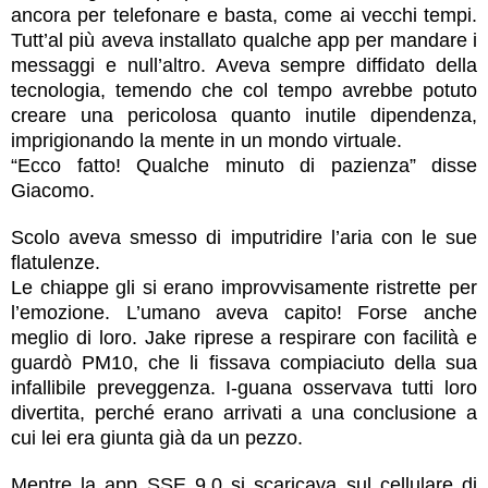
ancora per telefonare e basta, come ai vecchi tempi.
Tutt’al più aveva installato qualche app per mandare i
messaggi e null’altro. Aveva sempre diffidato della
tecnologia, temendo che col tempo avrebbe potuto
creare una pericolosa quanto inutile dipendenza,
imprigionando la mente in un mondo virtuale.
“Ecco fatto! Qualche minuto di pazienza” disse
Giacomo.
Scolo aveva smesso di imputridire l’aria con le sue
flatulenze.
Le chiappe gli si erano improvvisamente ristrette per
l’emozione. L’umano aveva capito! Forse anche
meglio di loro. Jake riprese a respirare con facilità e
guardò PM10, che li fissava compiaciuto della sua
infallibile preveggenza. I-guana osservava tutti loro
divertita, perché erano arrivati a una conclusione a
cui lei era giunta già da un pezzo.
Mentre la app SSE 9.0 si scaricava sul cellulare di