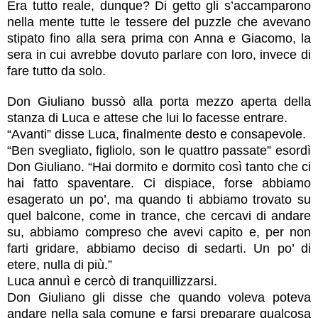
Era tutto reale, dunque? Di getto gli s’accamparono
nella mente tutte le tessere del puzzle che avevano
stipato fino alla sera prima con Anna e Giacomo, la
sera in cui avrebbe dovuto parlare con loro, invece di
fare tutto da solo.
Don Giuliano bussò alla porta mezzo aperta della
stanza di Luca e attese che lui lo facesse entrare.
“Avanti” disse Luca, finalmente desto e consapevole.
“Ben svegliato, figliolo, son le quattro passate” esordì
Don Giuliano. “Hai dormito e dormito così tanto che ci
hai fatto spaventare. Ci dispiace, forse abbiamo
esagerato un po’, ma quando ti abbiamo trovato su
quel balcone, come in trance, che cercavi di andare
su, abbiamo compreso che avevi capito e, per non
farti gridare, abbiamo deciso di sedarti. Un po’ di
etere, nulla di più.”
Luca annuì e cercò di tranquillizzarsi.
Don Giuliano gli disse che quando voleva poteva
andare nella sala comune e farsi preparare qualcosa