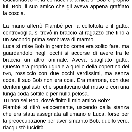
lui, Bob, il suo amico che gli aveva appena graffiato
la coscia.
La mano afferrò Flambé per la collottola e il gatto,
controvoglia, si trovò in braccio al ragazzo che fino a
un secondo prima sembrava di marmo.
Luca si mise Bob in grembo come era solito fare, ma
guardandolo negli occhi si accorse di avere fra le
braccia un altro animale. Aveva sbagliato gatto.
Questo era proprio uguale a quello della copertina del
dvd
, rossiccio con due occhi verdissimi, ma senza
coda. Il suo Bob non era così. Era marrone, con due
dentoni giallastri che spuntavano dal muso e con una
lunga coda sottile e per nulla pelosa.
Tu non sei Bob, dov’è finito il mio amico Bob?
Flambé si ritirò velocemente, uscendo dalla stanza
che era stata assegnata all’umano e Luca, forse per
la preoccupazione per aver smarrito Bob, quello vero,
riacquistò lucidità.