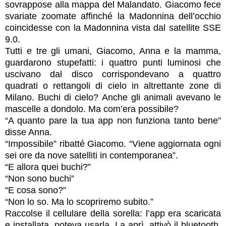
sovrappose alla mappa del Malandato. Giacomo fece
svariate zoomate affinché la Madonnina dell’occhio
coincidesse con la Madonnina vista dal satellite SSE
9.0.
Tutti e tre gli umani, Giacomo, Anna e la mamma,
guardarono stupefatti: i quattro punti luminosi che
uscivano dal disco corrispondevano a quattro
quadrati o rettangoli di cielo in altrettante zone di
Milano. Buchi di cielo? Anche gli animali avevano le
mascelle a dondolo. Ma com’era possibile?
“A quanto pare la tua app non funziona tanto bene”
disse Anna.
“Impossibile” ribatté Giacomo. “Viene aggiornata ogni
sei ore da nove satelliti in contemporanea”.
“E allora quei buchi?”
“Non sono buchi”
“E cosa sono?”
“Non lo so. Ma lo scopriremo subito.”
Raccolse il cellulare della sorella: l’app era scaricata
e installata, poteva usarla. La aprì, attivò il bluetooth,