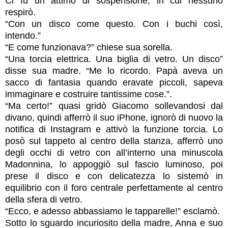
Ci fu un attimo di sospensione, in cui nessuno
respirò.
“Con un disco come questo. Con i buchi così,
intendo.”
“E come funzionava?” chiese sua sorella.
“Una torcia elettrica. Una biglia di vetro. Un disco”
disse sua madre. “Me lo ricordo. Papà aveva un
sacco di fantasia quando eravate piccoli, sapeva
immaginare e costruire tantissime cose.”.
“Ma certo!” quasi gridò Giacomo sollevandosi dal
divano, quindi afferrò il suo iPhone, ignorò di nuovo la
notifica di Instagram e attivò la funzione torcia. Lo
posò sul tappeto al centro della stanza, afferrò uno
degli occhi di vetro con all’interno una minuscola
Madonnina, lo appoggiò sul fascio luminoso, poi
prese il disco e con delicatezza lo sistemò in
equilibrio con il foro centrale perfettamente al centro
della sfera di vetro.
“Ecco, e adesso abbassiamo le tapparelle!” esclamò.
Sotto lo sguardo incuriosito della madre, Anna e suo