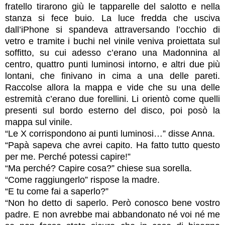
fratello tirarono giù le tapparelle del salotto e nella
stanza si fece buio. La luce fredda che usciva
dall’iPhone si spandeva attraversando l’occhio di
vetro e tramite i buchi nel vinile veniva proiettata sul
soffitto, su cui adesso c’erano una Madonnina al
centro, quattro punti luminosi intorno, e altri due più
lontani, che finivano in cima a una delle pareti.
Raccolse allora la mappa e vide che su una delle
estremità c’erano due forellini. Li orientò come quelli
presenti sul bordo esterno del disco, poi posò la
mappa sul vinile.
“Le X corrispondono ai punti luminosi…” disse Anna.
“Papà sapeva che avrei capito. Ha fatto tutto questo
per me. Perché potessi capire!”
“Ma perché? Capire cosa?” chiese sua sorella.
“Come raggiungerlo” rispose la madre.
“E tu come fai a saperlo?”
“Non ho detto di saperlo. Però conosco bene vostro
padre. E non avrebbe mai abbandonato né voi né me