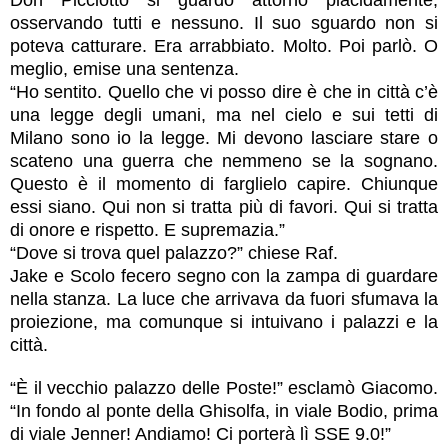
Don Picciotto si guardò attorno placidamente,
osservando tutti e nessuno. Il suo sguardo non si
poteva catturare. Era arrabbiato. Molto. Poi parlò. O
meglio, emise una sentenza.
“Ho sentito. Quello che vi posso dire è che in città c’è
una legge degli umani, ma nel cielo e sui tetti di
Milano sono io la legge. Mi devono lasciare stare o
scateno una guerra che nemmeno se la sognano.
Questo è il momento di farglielo capire. Chiunque
essi siano. Qui non si tratta più di favori. Qui si tratta
di onore e rispetto. E supremazia.”
“Dove si trova quel palazzo?” chiese Raf.
Jake e Scolo fecero segno con la zampa di guardare
nella stanza. La luce che arrivava da fuori sfumava la
proiezione, ma comunque si intuivano i palazzi e la
città.
“È il vecchio palazzo delle Poste!” esclamò Giacomo.
“In fondo al ponte della Ghisolfa, in viale Bodio, prima
di viale Jenner! Andiamo! Ci porterà lì SSE 9.0!”