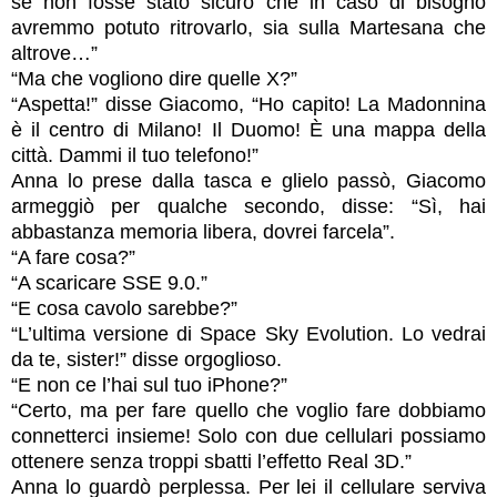
se non fosse stato sicuro che in caso di bisogno
avremmo potuto ritrovarlo, sia sulla Martesana che
altrove…”
“Ma che vogliono dire quelle X?”
“Aspetta!” disse Giacomo, “Ho capito! La Madonnina
è il centro di Milano! Il Duomo! È una mappa della
città. Dammi il tuo telefono!”
Anna lo prese dalla tasca e glielo passò, Giacomo
armeggiò per qualche secondo, disse: “Sì, hai
abbastanza memoria libera, dovrei farcela”.
“A fare cosa?”
“A scaricare SSE 9.0.”
“E cosa cavolo sarebbe?”
“L’ultima versione di Space Sky Evolution. Lo vedrai
da te, sister!” disse orgoglioso.
“E non ce l’hai sul tuo iPhone?”
“Certo, ma per fare quello che voglio fare dobbiamo
connetterci insieme! Solo con due cellulari possiamo
ottenere senza troppi sbatti l’effetto Real 3D.”
Anna lo guardò perplessa. Per lei il cellulare serviva