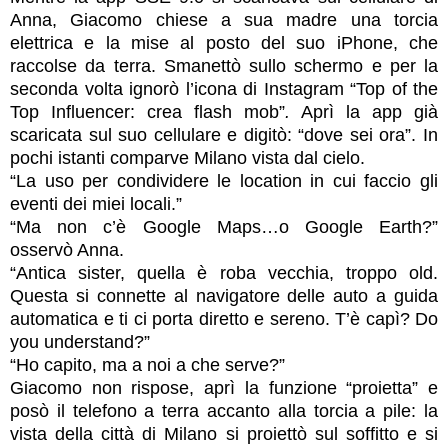
Anna, Giacomo chiese a sua madre una torcia
elettrica e la mise al posto del suo iPhone, che
raccolse da terra. Smanettò sullo schermo e per la
seconda volta ignorò l’icona di Instagram “Top of the
Top Influencer: crea flash mob”
.
Aprì la app già
scaricata sul suo cellulare e digitò: “dove sei ora”. In
pochi istanti comparve Milano vista dal cielo.
“La uso per condividere le location in cui faccio gli
eventi dei miei locali.”
“Ma non c’è Google Maps…o Google Earth?”
osservò Anna.
“Antica sister, quella è roba vecchia, troppo old.
Questa si connette al navigatore delle auto a guida
automatica e ti ci porta diretto e sereno. T’è capì? Do
you understand?”
“Ho capito, ma a noi a che serve?”
Giacomo non rispose, aprì la funzione “proietta” e
posò il telefono a terra accanto alla torcia a pile: la
vista della città di Milano si proiettò sul soffitto e si