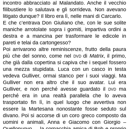
incontro abbracciato al Malandato. Anche il vecchio
filibustiere lo salutava e gli sorrideva. Non avevano
litigato dunque? Il libro era lì, nelle mani di Carcarlo.
E che c’entrava Don Giuliano che, con le sue solite
maniche arrotolate sopra i gomiti, impartiva ordini a
destra e a mancina per trasformare le edicole in
pareti e telai da cartongesso?
Poi arrivarono altre reminiscenze, frutto della paura
più che del sonno, come nel
dvd
di
Matrix
, il primo,
che già dalla copertina si capiva che i sequel fossero
una mezza stupidata. Luca con un casco in testa
vedeva Gulliver, ormai stanco per i suoi viaggi. Ma
Gulliver non era altro che il suo avatar. Lui era
Gulliver, e non perché avesse guardato il
dvd
ma
perché era in una realtà parallela che lo aveva
trasportato fin lì, in quel luogo che avvertiva non
essere la Martesana nonostante fosse seduto sul
divano. Poi si accorse di un coro greco composto da
uomini e animali, Anna e Giacomo con Giorgio –
Quellonuovo –, la cornacchia amica di Bob e proprio