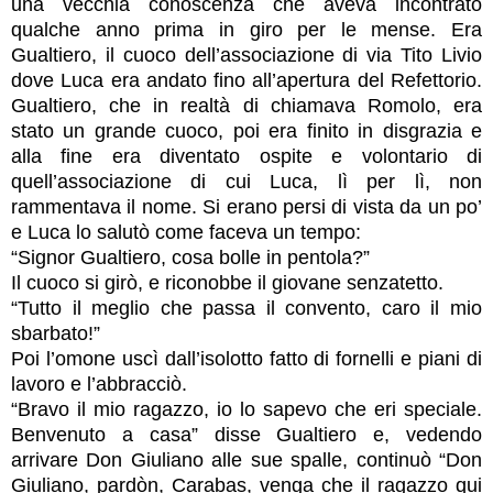
una vecchia conoscenza che aveva incontrato
qualche anno prima in giro per le mense. Era
Gualtiero, il cuoco dell’associazione di via Tito Livio
dove Luca era andato fino all’apertura del Refettorio.
Gualtiero, che in realtà di chiamava Romolo, era
stato un grande cuoco, poi era finito in disgrazia e
alla fine era diventato ospite e volontario di
quell’associazione di cui Luca, lì per lì, non
rammentava il nome. Si erano persi di vista da un po’
e Luca lo salutò come faceva un tempo:
“Signor Gualtiero, cosa bolle in pentola?”
Il cuoco si girò, e riconobbe il giovane senzatetto.
“Tutto il meglio che passa il convento, caro il mio
sbarbato!”
Poi l’omone uscì dall’isolotto fatto di fornelli e piani di
lavoro e l’abbracciò.
“Bravo il mio ragazzo, io lo sapevo che eri speciale.
Benvenuto a casa” disse Gualtiero e, vedendo
arrivare Don Giuliano alle sue spalle, continuò “Don
Giuliano, pardòn, Carabas, venga che il ragazzo qui