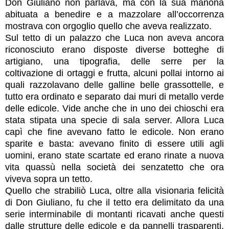
Don Giuliano non parlava, ma con la sua manona
abituata a benedire e a mazzolare all’occorrenza
mostrava con orgoglio quello che aveva realizzato.
Sul tetto di un palazzo che Luca non aveva ancora
riconosciuto erano disposte diverse botteghe di
artigiano, una tipografia, delle serre per la
coltivazione di ortaggi e frutta, alcuni pollai intorno ai
quali razzolavano delle galline belle grassottelle, e
tutto era ordinato e separato dai muri di metallo verde
delle edicole. Vide anche che in uno dei chioschi era
stata stipata una specie di sala server. Allora Luca
capì che fine avevano fatto le edicole. Non erano
sparite e basta: avevano finito di essere utili agli
uomini, erano state scartate ed erano rinate a nuova
vita quassù nella società dei senzatetto che ora
viveva sopra un tetto.
Quello che strabiliò Luca, oltre alla visionaria felicità
di Don Giuliano, fu che il tetto era delimitato da una
serie interminabile di montanti ricavati anche questi
dalle strutture delle edicole e da pannelli trasparenti,