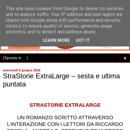
This site uses cookies from Google to deliver its services
and to analyze traffic. Your IP address and user-agent are
shared with Google along with performance and security
metrics to ensure quality of service, generate usage
statistics, and to detect and address abuse.
LEARN MORE
GOT IT
▼
mercoledì 6 giugno 2018
StraStorie ExtraLarge – sesta e ultima
puntata
STRASTORIE EXTRALARGE
UN ROMANZO SCRITTO ATTRAVERSO
L’INTERAZIONE CON I LETTORI DA RICCARDO