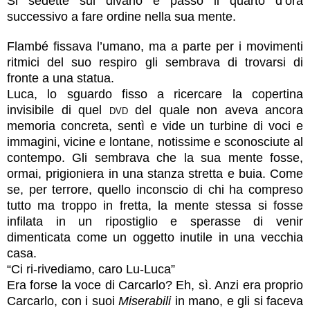
Si sedette sul divano e passò il quarto d’ora
successivo a fare ordine nella sua mente.
Flambé fissava l’umano, ma a parte per i movimenti
ritmici del suo respiro gli sembrava di trovarsi di
fronte a una statua.
Luca, lo sguardo fisso a ricercare la copertina
invisibile di quel
dvd
del quale non aveva ancora
memoria concreta, sentì e vide un turbine di voci e
immagini, vicine e lontane, notissime e sconosciute al
contempo. Gli sembrava che la sua mente fosse,
ormai, prigioniera in una stanza stretta e buia. Come
se, per terrore, quello inconscio di chi ha compreso
tutto ma troppo in fretta, la mente stessa si fosse
infilata in un ripostiglio e sperasse di venir
dimenticata come un oggetto inutile in una vecchia
casa.
“Ci ri-rivediamo, caro Lu-Luca”
Era forse la voce di Carcarlo? Eh, sì. Anzi era proprio
Carcarlo, con i suoi
Miserabili
in mano, e gli si faceva