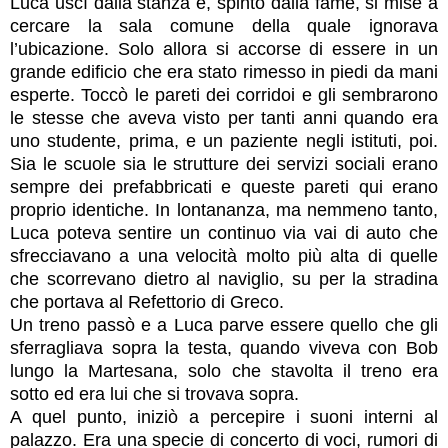
Luca uscì dalla stanza e, spinto dalla fame, si mise a
cercare la sala comune della quale ignorava
l’ubicazione. Solo allora si accorse di essere in un
grande edificio che era stato rimesso in piedi da mani
esperte. Toccò le pareti dei corridoi e gli sembrarono
le stesse che aveva visto per tanti anni quando era
uno studente, prima, e un paziente negli istituti, poi.
Sia le scuole sia le strutture dei servizi sociali erano
sempre dei prefabbricati e queste pareti qui erano
proprio identiche. In lontananza, ma nemmeno tanto,
Luca poteva sentire un continuo via vai di auto che
sfrecciavano a una velocità molto più alta di quelle
che scorrevano dietro al naviglio, su per la stradina
che portava al Refettorio di Greco.
Un treno passò e a Luca parve essere quello che gli
sferragliava sopra la testa, quando viveva con Bob
lungo la Martesana, solo che stavolta il treno era
sotto ed era lui che si trovava sopra.
A quel punto, iniziò a percepire i suoni interni al
palazzo. Era una specie di concerto di voci, rumori di