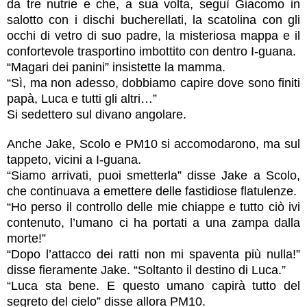
da tre nutrie e che, a sua volta, seguì Giacomo in
salotto con i dischi bucherellati, la scatolina con gli
occhi di vetro di suo padre, la misteriosa mappa e il
confortevole trasportino imbottito con dentro I-guana.
“Magari dei panini” insistette la mamma.
“Sì, ma non adesso, dobbiamo capire dove sono finiti
papà, Luca e tutti gli altri…”
Si sedettero sul divano angolare.
Anche Jake, Scolo e PM10 si accomodarono, ma sul
tappeto, vicini a I-guana.
“Siamo arrivati, puoi smetterla” disse Jake a Scolo,
che continuava a emettere delle fastidiose flatulenze.
“Ho perso il controllo delle mie chiappe e tutto ciò ivi
contenuto, l’umano ci ha portati a una zampa dalla
morte!”
“Dopo l’attacco dei ratti non mi spaventa più nulla!”
disse fieramente Jake. “Soltanto il destino di Luca.”
“Luca sta bene. E questo umano capirà tutto del
segreto del cielo” disse allora PM10.