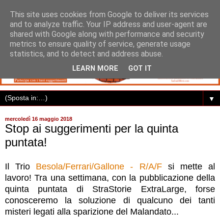
This site uses cookies from Google to deliver its services
and to analyze traffic. Your IP address and user-agent are
shared with Google along with performance and security
metrics to ensure quality of service, generate usage
statistics, and to detect and address abuse.
LEARN MORE
GOT IT
▼
mercoledì 16 maggio 2018
Stop ai suggerimenti per la quinta
puntata!
Il Trio
Besola/Ferrari/Gallone - R/A/F
si mette al
lavoro! Tra una settimana, con la pubblicazione della
quinta puntata di StraStorie ExtraLarge, forse
conosceremo la soluzione di qualcuno dei tanti
misteri legati alla sparizione del Malandato...