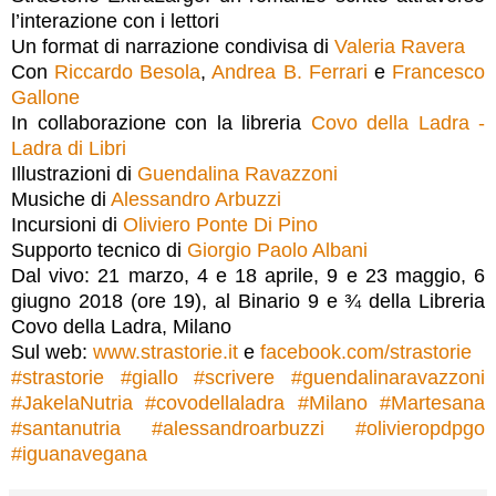
l’interazione con i lettori
Un format di narrazione condivisa di
Valeria Ravera
Con
Riccardo Besola
,
Andrea B. Ferrari
e
Francesco
Gallone
In collaborazione con la libreria
Covo della Ladra -
Ladra di Libri
Illustrazioni di
Guendalina Ravazzoni
Musiche di
Alessandro Arbuzzi
Incursioni di
Oliviero Ponte Di Pino
Supporto tecnico di
Giorgio Paolo Albani
Dal vivo: 21 marzo, 4 e 18 aprile, 9 e 23 maggio, 6
giugno 2018 (ore 19), al Binario 9 e ¾ della Libreria
Covo della Ladra, Milano
Sul web:
www.strastorie.it
e
facebook.com/strastorie
#
strastorie
#
giallo
#
scrivere
#
guendalinaravazzoni
#
JakelaNutria
#
covodellaladra
#
Milano
#
Martesana
#
santanutria
#
alessandroarbuzzi
#
olivieropdpgo
#
iguanavegana