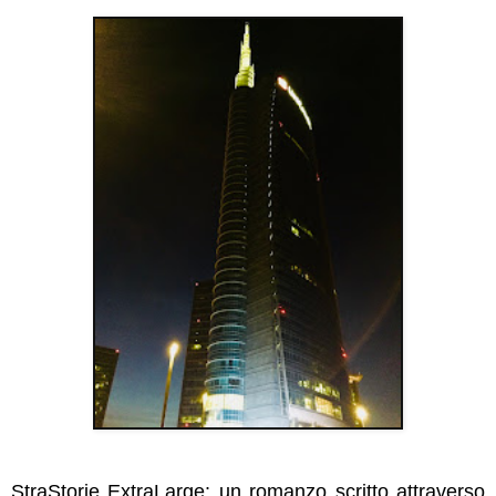
StraStorie ExtraLarge: un romanzo scritto attraverso