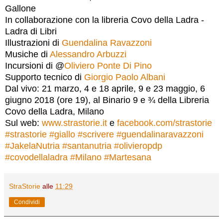
Gallone
In collaborazione con la libreria Covo della Ladra -
Ladra di Libri
Illustrazioni di
Guendalina Ravazzoni
Musiche di
Alessandro Arbuzzi
Incursioni di @
Oliviero Ponte Di Pino
Supporto tecnico di
Giorgio Paolo Albani
Dal vivo: 21 marzo, 4 e 18 aprile, 9 e 23 maggio, 6
giugno 2018 (ore 19), al Binario 9 e ¾ della Libreria
Covo della Ladra, Milano
Sul web:
www.strastorie.it
e
facebook.com/strastorie
#
strastorie
#
giallo
#
scrivere
#
guendalinaravazzoni
#
JakelaNutria
#
santanutria
#
olivieropdp
#
covodellaladra
#
Milano
#
Martesana
StraStorie
alle
11:29
Condividi