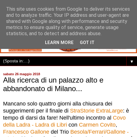
This site uses cookies from Google to deliver its services
and to analyze traffic. Your IP address and user-agent are
shared with Google along with performance and security
metrics to ensure quality of service, generate usage
statistics, and to detect and address abuse.
LEARN MORE
GOT IT
▼
sabato 26 maggio 2018
Alla ricerca di un palazzo alto e
abbandonato di Milano...
Mancano solo quattro giorni alla chiusura dei
suggerimenti per il finale di
StraStorie ExtraLarge
: è
tempo di darsi da fare! Nell'ultimo incontro al
Covo
della Ladra - Ladra di Libri
con
Carmen Covito
,
Francesco Gallone
del Trio
Besola/Ferrari/Gallone -