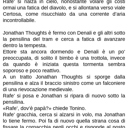
Rafe’ si rialza in cielo, nonostante volare gli costi
ormai una fatica del diavolo, e si allontana verso viale
Certosa, come risucchiato da una corrente d’aria
incontrollabile.
Jonathan Thoughts è fermo con Denali e gli altri sotto
la pensilina del tram e cerca a fatica di avanzare
dentro la tempesta.
Ettore sta ancora dormendo e Denali è un po’
preoccupata, di solito il bimbo è una trottola, invece
da quando è iniziata questa tormenta sembra
soporoso e poco reattivo.
A un tratto Jonathan Thoughts si sporge dalla
pensilina e alza il braccio sinistro come un falconiere
di una rievocazione medievale.
Rafe’ si posa e Jonathan si ripara di nuovo sotto la
pensilina.
«Rafe’, dov’è papà?» chiede Tonino.
Rafe’ gracchia, cerca si alzarsi in volo, ma Jonathan
lo tiene fermo. Poi fa di nuovo quella strana cosa di
fissare la cornacchia negli occhi e risponde al posto