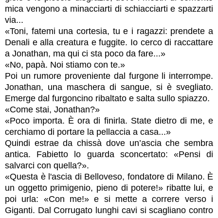
mica vengono a minacciarti di schiacciarti e spazzarti
via...
«Toni, fatemi una cortesia, tu e i ragazzi: prendete a
Denali e alla creatura e fuggite. Io cerco di raccattare
a Jonathan, ma qui ci sta poco da fare...»
«No, papà. Noi stiamo con te.»
Poi un rumore proveniente dal furgone li interrompe.
Jonathan, una maschera di sangue, si è svegliato.
Emerge dal furgoncino ribaltato e salta sullo spiazzo.
«Come stai, Jonathan?»
«Poco importa. È ora di finirla. State dietro di me, e
cerchiamo di portare la pellaccia a casa...»
Quindi estrae da chissà dove un’ascia che sembra
antica. Fabietto lo guarda sconcertato: «Pensi di
salvarci con quella?».
«Questa è l'ascia di Belloveso, fondatore di Milano. È
un oggetto primigenio, pieno di potere!» ribatte lui, e
poi urla: «Con me!» e si mette a correre verso i
Giganti. Dal Corrugato lunghi cavi si scagliano contro