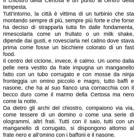
Il chiostro della Certosa è un punto al centro della
tempesta.
Tutt’intorno, la città è vittima di un turbinio che sta
montando sempre di più, sempre più forte e che forse
ha deciso di strapparla tutta fin dalle fondamenta,
rimescolarla come un frullato o un milk shake,
dipende dai gusti, e rovesciarla nel catino dove stava
prima come fosse un bicchiere colorato di un fast
food.
Il centro del ciclone, invece, è calmo. Un uomo dalla
pelle nera vestito da frate impugna un manganello
fatto con un tubo corrugato e con mosse da ninja
fronteggia un omino piccolo e magro, tutto baffi e
nasone, che ha al suo fianco una cornacchia con il
becco duro come il marmo della Certosa ma nero
come la notte.
Da dietro gli archi del chiostro, compaiono via via,
come tessere di un domino o come una serie di
ologrammi, altri frati. Tutti con il saio, tutti con un
manganello di corrugato, si dispongono attorno al
frate nero e all’omino con i baffoni e il nasone.