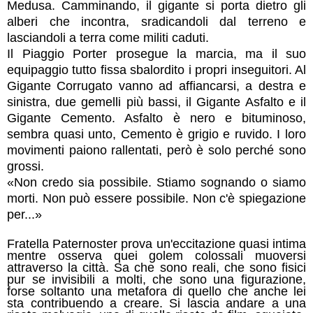
Medusa. Camminando, il gigante si porta dietro gli
alberi che incontra, sradicandoli dal terreno e
lasciandoli a terra come militi caduti.
Il Piaggio Porter prosegue la marcia, ma il suo
equipaggio tutto fissa sbalordito i propri inseguitori. Al
Gigante Corrugato vanno ad affiancarsi, a destra e
sinistra, due gemelli più bassi, il Gigante Asfalto e il
Gigante Cemento. Asfalto è nero e bituminoso,
sembra quasi unto, Cemento è grigio e ruvido. I loro
movimenti paiono rallentati, però è solo perché sono
grossi.
«Non credo sia possibile. Stiamo sognando o siamo
morti. Non può essere possibile. Non c'è spiegazione
per...»
Fratella Paternoster prova un'eccitazione quasi intima
mentre osserva quei golem colossali muoversi
attraverso la città. Sa che sono reali, che sono fisici
pur se invisibili a molti, che sono una figurazione,
forse soltanto una metafora di quello che anche lei
sta contribuendo a creare. Si lascia andare a una