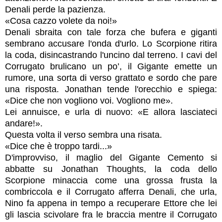
Denali perde la pazienza.
«Cosa cazzo volete da noi!»
Denali sbraita con tale forza che bufera e giganti
sembrano accusare l'onda d'urlo. Lo Scorpione ritira
la coda, disincastrando l'uncino dal terreno. I cavi del
Corrugato brulicano un po’, il Gigante emette un
rumore, una sorta di verso grattato e sordo che pare
una risposta. Jonathan tende l'orecchio e spiega:
«Dice che non vogliono voi. Vogliono me».
Lei annuisce, e urla di nuovo: «E allora lasciateci
andare!».
Questa volta il verso sembra una risata.
«Dice che è troppo tardi...»
D'improvviso, il maglio del Gigante Cemento si
abbatte su Jonathan Thoughts, la coda dello
Scorpione minaccia come una grossa frusta la
combriccola e il Corrugato afferra Denali, che urla,
Nino fa appena in tempo a recuperare Ettore che lei
gli lascia scivolare fra le braccia mentre il Corrugato