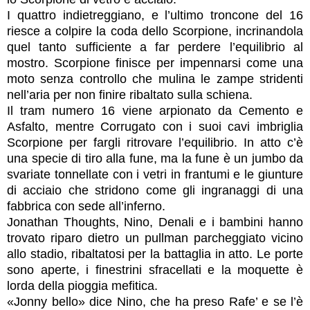
I quattro indietreggiano, e l’ultimo troncone del 16
riesce a colpire la coda dello Scorpione, incrinandola
quel tanto sufficiente a far perdere l’equilibrio al
mostro. Scorpione finisce per impennarsi come una
moto senza controllo che mulina le zampe stridenti
nell’aria per non finire ribaltato sulla schiena.
Il tram numero 16 viene arpionato da Cemento e
Asfalto, mentre Corrugato con i suoi cavi imbriglia
Scorpione per fargli ritrovare l’equilibrio. In atto c’è
una specie di tiro alla fune, ma la fune è un jumbo da
svariate tonnellate con i vetri in frantumi e le giunture
di acciaio che stridono come gli ingranaggi di una
fabbrica con sede all’inferno.
Jonathan Thoughts, Nino, Denali e i bambini hanno
trovato riparo dietro un pullman parcheggiato vicino
allo stadio, ribaltatosi per la battaglia in atto. Le porte
sono aperte, i finestrini sfracellati e la moquette è
lorda della pioggia mefitica.
«Jonny bello» dice Nino, che ha preso Rafe’ e se l’è