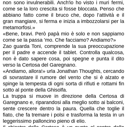
non sono invulnerabili. Anch'io ho visto i muri fermi,
come se la loro crescita si fosse bloccata. Penso che
abbiano fatto come il bruco che, dopo l’attività e il
gran mangiare, si ferma e inizia a imbozzolarsi per la
metamorfosi.»
«Bene, bravi. Però papà mio è solo e non sappiamo
come se la passa ’mo. Che facciamo? Andiamo?»
Zao guarda Toni, comprende la sua preoccupazione
per il padre e accende il tablet. Controlla qualcosa,
non è dato sapere cosa, poi spegne e punta il dito
verso la Certosa del Garegnano.
«Andiamo, allora!» urla Jonathan Thoughts, cercando
di sovrastare il rumore del vento che si è alzato e
spinge la tempesta di ogni sorta di rifiuti e rottami fin
sotto al ponte della Ghisolfa.
La truppa si muove in direzione della Certosa di
Garegnano e, riparandosi alla meglio sotto ai balconi,
sente crescere dentro la paura. Quella che toglie il
fiato, che fa tremare i polsi e trasforma la testa in un
leggerissimo palloncino pieno di elio.