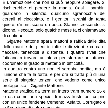
È un’emozione che non si può neppure spiegare. Si
rischierebbe di perdere la magia. Così i bambini
guardano in silenzio, qualcuno sgranocchia dei
cereali al cioccolato, e i genitori, straniti da tanta
quiete, s’intristiscono un poco. Stanno crescendo, si
dicono. Peccato, solo qualche mese fa ci chiamavano
di continuo.
Il Gigante Mattone spara mattoni a raffica dalle dita
delle mani e dei piedi in tutte le direzioni e cerca di
fiaccare, tenendoli a distanza, i quattro rivali che
faticano a trovare un’intesa per sferrare un attacco
coordinato in grado di metterlo in difficoltà.
In quattro contro uno non ci sarebbe partita, ma è
l’unione che fa la forza, e per ora si tratta più di una
serie di singolar tenzoni che vedono come unico
protagonista il Gigante Mattone.
Mattone sradica da terra un intero tram numero 16 e
lo usa come una specie di mazzafrusto per colpire
con un unico fendente Cemento, Asfalto, Corrugato e
lo Scorpione di vetro e acciaio.