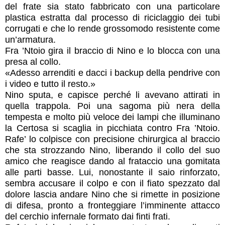
del frate sia stato fabbricato con una particolare
plastica estratta dal processo di riciclaggio dei tubi
corrugati e che lo rende grossomodo resistente come
un’armatura.
Fra ’Ntoio gira il braccio di Nino e lo blocca con una
presa al collo.
«Adesso arrenditi e dacci i backup della pendrive con
i video e tutto il resto.»
Nino sputa, e capisce perché li avevano attirati in
quella trappola. Poi una sagoma più nera della
tempesta e molto più veloce dei lampi che illuminano
la Certosa si scaglia in picchiata contro Fra ’Ntoio.
Rafe’ lo colpisce con precisione chirurgica al braccio
che sta strozzando Nino, liberando il collo del suo
amico che reagisce dando al frataccio una gomitata
alle parti basse. Lui, nonostante il saio rinforzato,
sembra accusare il colpo e con il fiato spezzato dal
dolore lascia andare Nino che si rimette in posizione
di difesa, pronto a fronteggiare l’imminente attacco
del cerchio infernale formato dai finti frati.