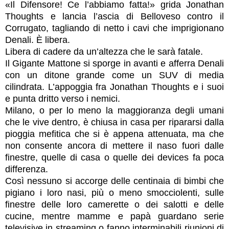
«Il Difensore! Ce l’abbiamo fatta!» grida Jonathan
Thoughts e lancia l’ascia di Belloveso contro il
Corrugato, tagliando di netto i cavi che imprigionano
Denali. È libera.
Libera di cadere da un’altezza che le sarà fatale.
Il Gigante Mattone si sporge in avanti e afferra Denali
con un ditone grande come un SUV di media
cilindrata. L’appoggia fra Jonathan Thoughts e i suoi
e punta dritto verso i nemici.
Milano, o per lo meno la maggioranza degli umani
che le vive dentro, è chiusa in casa per ripararsi dalla
pioggia mefitica che si è appena attenuata, ma che
non consente ancora di mettere il naso fuori dalle
finestre, quelle di casa o quelle dei devices fa poca
differenza.
Così nessuno si accorge delle centinaia di bimbi che
pigiano i loro nasi, più o meno smocciolenti, sulle
finestre delle loro camerette o dei salotti e delle
cucine, mentre mamme e papà guardano serie
televisive in streaming o fanno interminabili riunioni di