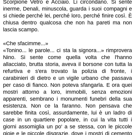
Scorpione Vetro e Acciaio. Li circondano. Si sente
inerme, Denali, minuscola, guarda i suoi compagni e
si chiede perché lei, perché loro, perché finire così. È
chiusa dentro qualcosa che non ha pareti ma non
lascia scampo.
«Che sfacimme...»
«Tonino... le parole... ci sta la signora...» rimprovera
Nino. Si sente come quella volta che l'hanno
allacciato
, brutta storia, aveva il borsone con tutta la
refurtiva e s'era trovato la polizia di fronte, i
carabinieri di dietro e un vigile urbano che passava
per caso di fianco. Non poteva sfangarla. E ora quei
mostri attorno a loro, immobili, senza emozioni
apparenti, sembrano i monumenti funebri della sua
esistenza. Non ce la faranno. Non pensava che
sarebbe finita così, assurdamente, lui è un ladro di
case in un quartiere popolare, in cui la vita tutti i
giorni assomiglia un po' a se stessa, con le piccole
gioie e le piccole disgrazie, dove i mostri di cemento