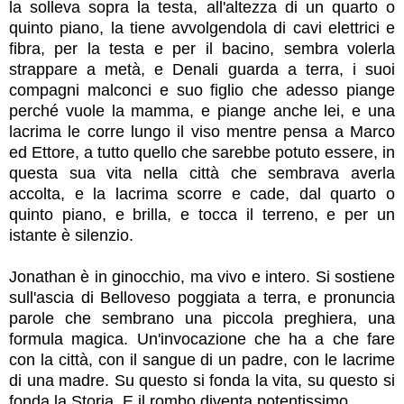
la solleva sopra la testa, all'altezza di un quarto o
quinto piano, la tiene avvolgendola di cavi elettrici e
fibra, per la testa e per il bacino, sembra volerla
strappare a metà, e Denali guarda a terra, i suoi
compagni malconci e suo figlio che adesso piange
perché vuole la mamma, e piange anche lei, e una
lacrima le corre lungo il viso mentre pensa a Marco
ed Ettore, a tutto quello che sarebbe potuto essere, in
questa sua vita nella città che sembrava averla
accolta, e la lacrima scorre e cade, dal quarto o
quinto piano, e brilla, e tocca il terreno, e per un
istante è silenzio.
Jonathan è in ginocchio, ma vivo e intero. Si sostiene
sull'ascia di Belloveso poggiata a terra, e pronuncia
parole che sembrano una piccola preghiera, una
formula magica. Un'invocazione che ha a che fare
con la città, con il sangue di un padre, con le lacrime
di una madre. Su questo si fonda la vita, su questo si
fonda la Storia. E il rombo diventa potentissimo.