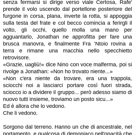
senza fermarsi si dirige verso viale Certosa, Rafe'
prende il volo uscendo dal portellone posteriore del
furgone in corsa, plana, inverte la rotta, si appoggia
sulla testa del frate e col becco comincia a ferirgli il
volto, gli occhi, quello molla una mano per
agguantarlo, Jonathan ne approfitta per fare una
brusca manovra, e finalmente Fra ’Ntoio rovina a
terra e rimane una macchia nello specchietto
retrovisore.
«Grazie, uagliù!» dice Nino con voce malferma, poi si
rivolge a Jonathan: «Non ho trovato niente...»
«Non c'era niente da trovare, era una trappola,
sciocchi noi a lasciarci portare così fuori strada,
sciocco io a dividere il gruppo... però adesso siamo di
nuovo tutti insieme, troviamo un posto sicu...»
Ed è allora che lo vedono.
Che li vedono.
Sorgono dal terreno. Hanno un che di ancestrale, nel
portamento, e qualcosa di demoniaco nell'opacità che