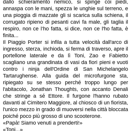
dallo schieramento nemico, si spinge coi piedi,
annaspa con le mani, spezza le unghie sul terreno, e
una pioggia di mazzate gli si scarica sulla schiena, il
corrugato ripieno di pesanti cavi fa male, gli taglia il
respiro, non ce l’ho fatta, si dice, non ce l'ho fatta, è
finita...
Il Piaggio Porter si infila a tutta velocità dall'arco di
ingresso, sterza, inchioda, si ferma di traverso, apre il
portellone laterale e da lì Toni, Zao e Fabietto
scagliano una grandinata di vasi da fiori pieni e vuoti
contro i ninja dell'Ordine di San Michelangelo
Tartarughense. Alla guida del microfurgone sta,
ripiegato su se stesso perché troppo lungo per
l'abitacolo, Jonathan Thoughts, con accanto Denali
che stringe a sé Ettore. Il furgone l'hanno rubato
davanti al Cimitero Maggiore, al chiosco di un fiorista,
l'unico mezzo in grado di muoversi nella città bloccata
poiché poco più grosso di uno scooterone.
«Papà! Siamo venuti a prenderti!»
«Toni...»