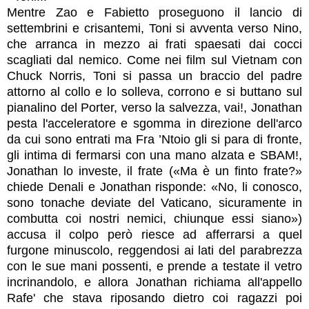
Mentre Zao e Fabietto proseguono il lancio di
settembrini e crisantemi, Toni si avventa verso Nino,
che arranca in mezzo ai frati spaesati dai cocci
scagliati dal nemico. Come nei film sul Vietnam con
Chuck Norris, Toni si passa un braccio del padre
attorno al collo e lo solleva, corrono e si buttano sul
pianalino del Porter, verso la salvezza, vai!, Jonathan
pesta l'acceleratore e sgomma in direzione dell'arco
da cui sono entrati ma Fra ’Ntoio gli si para di fronte,
gli intima di fermarsi con una mano alzata e SBAM!,
Jonathan lo investe, il frate («Ma è un finto frate?»
chiede Denali e Jonathan risponde: «No, li conosco,
sono tonache deviate del Vaticano, sicuramente in
combutta coi nostri nemici, chiunque essi siano»)
accusa il colpo però riesce ad afferrarsi a quel
furgone minuscolo, reggendosi ai lati del parabrezza
con le sue mani possenti, e prende a testate il vetro
incrinandolo, e allora Jonathan richiama all'appello
Rafe' che stava riposando dietro coi ragazzi poi