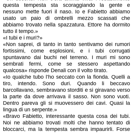
questa tempesta sta scoraggiando la gente e
nessuno mette fuori il naso. Io e Fabietto abbiamo
usato un paio di ombrelli mezzo scassati che
abbiamo trovato nella spazzatura. Ettore ha dormito
tutto il tempo.»
«I tubi e i muri?»
«Non saprei, di tanto in tanto sentivamo dei rumori
fortissimi, come esplosioni, e i tubi corrugati
spuntavano dai buchi nel terreno. I muri mi sono
sembrati fermi, come se stessero aspettando
qualcosa» risponde Denali con il volto tirato.
«Io qualche tubo l’ho seccato con la fionda. Quelli a
tiro, intendo. Sono duri. Quando li beccavo
barcollavano, sembravano storditi e si giravano verso
la parte da dove arrivava il sasso. Non sono vuoti.
Dentro pareva gli si muovessero dei cavi. Quasi la
lingua di un serpente.»
«Bravo Fabietto, interessante questa cosa dei tubi.
Noi ne abbiamo trovati molti che hanno tentato di
bloccarci, ma la tempesta sembra impaurirli. Forse