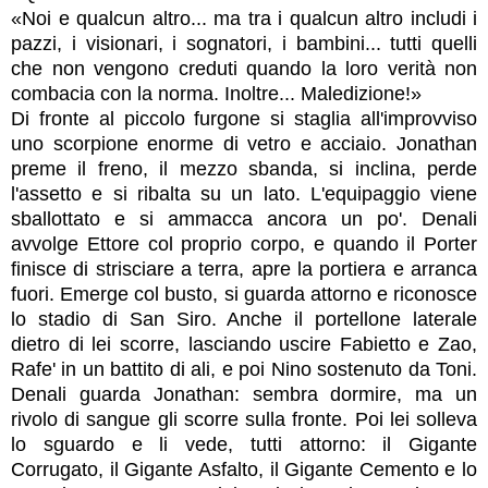
«Noi e qualcun altro... ma tra i qualcun altro includi i
pazzi, i visionari, i sognatori, i bambini... tutti quelli
che non vengono creduti quando la loro verità non
combacia con la norma. Inoltre... Maledizione!»
Di fronte al piccolo furgone si staglia all'improvviso
uno scorpione enorme di vetro e acciaio. Jonathan
preme il freno, il mezzo sbanda, si inclina, perde
l'assetto e si ribalta su un lato. L'equipaggio viene
sballottato e si ammacca ancora un po'. Denali
avvolge Ettore col proprio corpo, e quando il Porter
finisce di strisciare a terra, apre la portiera e arranca
fuori. Emerge col busto, si guarda attorno e riconosce
lo stadio di San Siro. Anche il portellone laterale
dietro di lei scorre, lasciando uscire Fabietto e Zao,
Rafe' in un battito di ali, e poi Nino sostenuto da Toni.
Denali guarda Jonathan: sembra dormire, ma un
rivolo di sangue gli scorre sulla fronte. Poi lei solleva
lo sguardo e li vede, tutti attorno: il Gigante
Corrugato, il Gigante Asfalto, il Gigante Cemento e lo