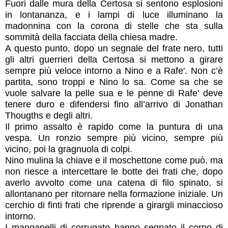
Fuori dalle mura della Certosa si sentono esplosioni
in lontananza, e i lampi di luce illuminano la
madonnina con la corona di stelle che sta sulla
sommità della facciata della chiesa madre.
A questo punto, dopo un segnale del frate nero, tutti
gli altri guerrieri della Certosa si mettono a girare
sempre più veloce intorno a Nino e a Rafe'. Non c’è
partita, sono troppi e Nino lo sa. Come sa che se
vuole salvare la pelle sua e le penne di Rafe’ deve
tenere duro e difendersi fino all’arrivo di Jonathan
Thougths e degli altri.
Il primo assalto è rapido come la puntura di una
vespa. Un ronzio sempre più vicino, sempre più
vicino, poi la gragnuola di colpi.
Nino mulina la chiave e il moschettone come può, ma
non riesce a intercettare le botte dei frati che, dopo
averlo avvolto come una catena di filo spinato, si
allontanano per ritornare nella formazione iniziale. Un
cerchio di finti frati che riprende a girargli minaccioso
intorno.
I manganelli di corrugato hanno segnato il corpo di