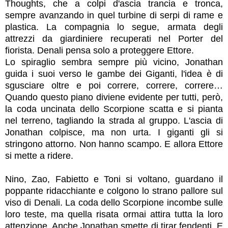
Thoughts, che a colpi d'ascia trancia e tronca,
sempre avanzando in quel turbine di serpi di rame e
plastica. La compagnia lo segue, armata degli
attrezzi da giardiniere recuperati nel Porter del
fiorista. Denali pensa solo a proteggere Ettore.
Lo spiraglio sembra sempre più vicino, Jonathan
guida i suoi verso le gambe dei Giganti, l'idea è di
sgusciare oltre e poi correre, correre, correre…
Quando questo piano diviene evidente per tutti, però,
la coda uncinata dello Scorpione scatta e si pianta
nel terreno, tagliando la strada al gruppo. L'ascia di
Jonathan colpisce, ma non urta. I giganti gli si
stringono attorno. Non hanno scampo. E allora Ettore
si mette a ridere.
Nino, Zao, Fabietto e Toni si voltano, guardano il
poppante ridacchiante e colgono lo strano pallore sul
viso di Denali. La coda dello Scorpione incombe sulle
loro teste, ma quella risata ormai attira tutta la loro
attenzione. Anche Jonathan smette di tirar fendenti. E