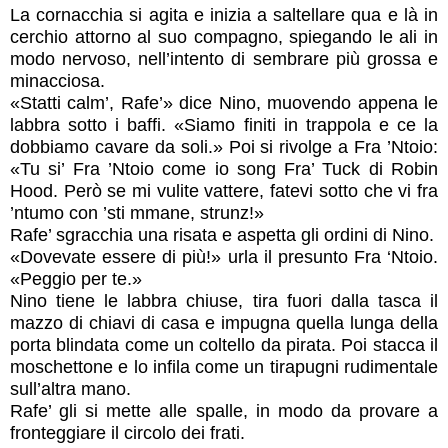
La cornacchia si agita e inizia a saltellare qua e là in
cerchio attorno al suo compagno, spiegando le ali in
modo nervoso, nell’intento di sembrare più grossa e
minacciosa.
«Statti calm’, Rafe’» dice Nino, muovendo appena le
labbra sotto i baffi. «Siamo finiti in trappola e ce la
dobbiamo cavare da soli.» Poi si rivolge a Fra ’Ntoio:
«Tu si’ Fra ’Ntoio come io song Fra’ Tuck di Robin
Hood. Però se mi vulite vattere, fatevi sotto che vi
fra
’ntumo con ’sti mmane,
strunz!»
Rafe’ sgracchia una risata e aspetta gli ordini di Nino.
«Dovevate essere di più!» urla il presunto Fra ‘Ntoio.
«Peggio per te.»
Nino tiene le labbra chiuse, tira fuori dalla tasca il
mazzo di chiavi di casa e impugna quella lunga della
porta blindata come un coltello da pirata. Poi stacca il
moschettone e lo infila come un tirapugni rudimentale
sull’altra mano.
Rafe’ gli si mette alle spalle, in modo da provare a
fronteggiare il circolo dei frati.