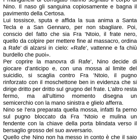
Nino. Il naso gli sanguina copiosamente e bagna il
pavimento della Certosa.
Lui tossisce, sputa e affida la sua anima a Santa
Tecla e a San Gennaro, per non sbagliare. Poi,
conscio del fatto che sia Fra ’Ntoio, il frate nero,
quello da colpire per mettere fine al massacro, ordina
a Rafe’ di alzarsi in cielo: «Rafe’, vattenne e fa chiù
burdello che puoi».
Per coprire la manovra di Rafe’, Nino decide di
giocare d’anticipo e, con una mossa al limite del
suicidio, si scaglia contro Fra ’Ntoio, il pugno
rinforzato con il moschettone ben in evidenza che si
dirige dritto per dritto sul grugno del frate. L’altro resta
fermo, ma all’ultimo momento disegna un
semicerchio con la mano sinistra e glielo afferra.
Nino se l’era preparata quella mossa, infatti fa perno
sul pugno bloccato da Fra ’Ntoio e mulina un
fendente con la chiave della porta blindata verso il
bersaglio grosso del suo avversario.
Quello che Nino non ha messo in conto è che il saio