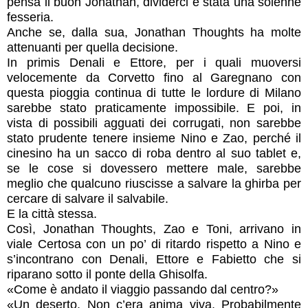
pensa il buon Jonathan, dividerci è stata una solenne
fesseria.
Anche se, dalla sua, Jonathan Thoughts ha molte
attenuanti per quella decisione.
In primis Denali e Ettore, per i quali muoversi
velocemente da Corvetto fino al Garegnano con
questa pioggia continua di tutte le lordure di Milano
sarebbe stato praticamente impossibile. E poi, in
vista di possibili agguati dei corrugati, non sarebbe
stato prudente tenere insieme Nino e Zao, perché il
cinesino ha un sacco di roba dentro al suo tablet e,
se le cose si dovessero mettere male, sarebbe
meglio che qualcuno riuscisse a salvare la ghirba per
cercare di salvare il salvabile.
E la città stessa.
Così, Jonathan Thoughts, Zao e Toni, arrivano in
viale Certosa con un po’ di ritardo rispetto a Nino e
s’incontrano con Denali, Ettore e Fabietto che si
riparano sotto il ponte della Ghisolfa.
«Come è andato il viaggio passando dal centro?»
«Un deserto. Non c’era anima viva. Probabilmente