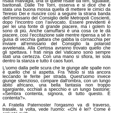
risata malvagia, una di quelle risate da film, sguaiate,
baritonali. Dalle Tre Torri, osserva e si dice che è
stata una buona mossa quella di mettere le cimici da
Teresio Dei e riuscire così a seguire la strana banda
dell’emissario del Consiglio delle Metropoli Coscienti,
dopo l’incontro con l’avvocato. Essere previdenti è
per lei una fonte di grande piacere, ma i golem lo
sono di più. Anche camuffarsi è una cosa ce le dà
piacere, così l’eccitazione sale mentre ripensa a sé in
guisa di vecchia gattara che gabba la cornacchia per
inviare all’emissario del Consiglio la polaroid
avvelenata. Alla Certosa avranno trovato quello che
gli spettava. I frati ninja del Vaticano sono sempre
stati una certezza. Con una mano si sfiora, lei sola
dentro la stanza e tutto il caos fuori.
L'uomo dalla pelle scura che le giunge alle spalle non
è quello che si aspetta. Fra ’Ntoio si sta ancora
leccando le ferite per strada. Quest'uomo invece
giunge silenzioso, compare dall'ombra, con un lungo
abito africano, una bella fantasia non troppo
sgargiante, occhiali a specchio e un lungo bastone:
«Sembra contenta, signora, di tutto questo. È
contenta?».
A Fratella Paternoster l'orgasmo va di traverso,
trasale, si volta, vede l'uomo: «Chi è lei? Come è