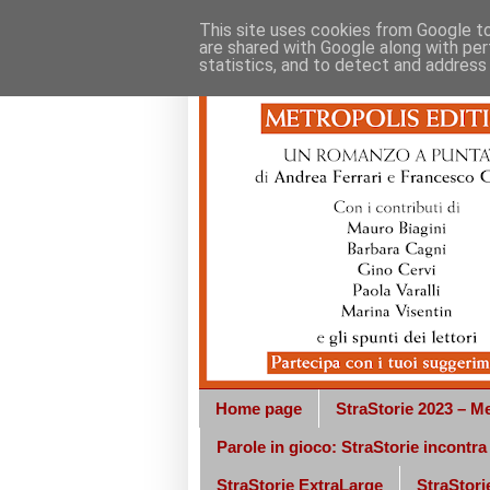
This site uses cookies from Google to 
are shared with Google along with per
statistics, and to detect and address
Home page
StraStorie 2023 – Me
Parole in gioco: StraStorie incontr
StraStorie ExtraLarge
StraStorie