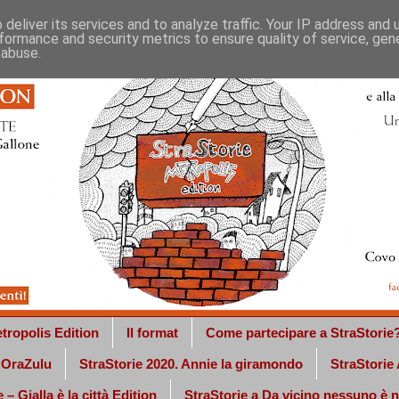
deliver its services and to analyze traffic. Your IP address and
formance and security metrics to ensure quality of service, ge
 abuse.
tropolis Edition
Il format
Come partecipare a StraStorie
a OraZulu
StraStorie 2020. Annie la giramondo
StraStorie
 – Gialla è la città Edition
StraStorie a Da vicino nessuno è 