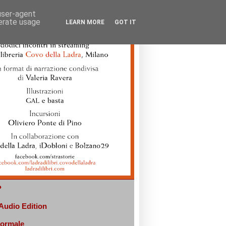
 user-agent
nerate usage
LEARN MORE
GOT IT
?
 Audio Edition
normale