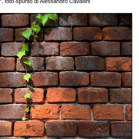
", foto-spunto di
Alessandro Cavallini