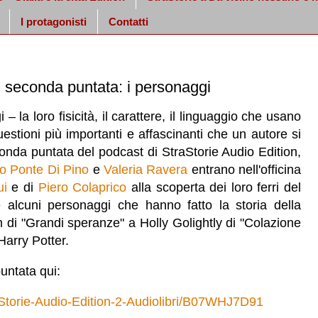
I protagonisti
Contatti
, seconda puntata: i personaggi
 la loro fisicità, il carattere, il linguaggio che usano
estioni più importanti e affascinanti che un autore si
conda puntata del podcast di StraStorie Audio Edition,
ro Ponte Di Pino
e
Valeria Ravera
entrano nell'officina
ui
e di
Piero Colaprico
alla scoperta dei loro ferri del
e alcuni personaggi che ha
nno fatto la storia della
 di "Grandi speranze" a Holly Golightly di "Colazione
Harry Potter.
untata qui:
raStorie-Audio-Edition-2-Audiolibri/B07WHJ7D91