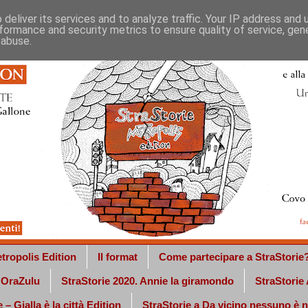
deliver its services and to analyze traffic. Your IP address and
formance and security metrics to ensure quality of service, ge
 abuse.
tropolis Edition
Il format
Come partecipare a StraStorie
a OraZulu
StraStorie 2020. Annie la giramondo
StraStorie
 – Gialla è la città Edition
StraStorie a Da vicino nessuno è 