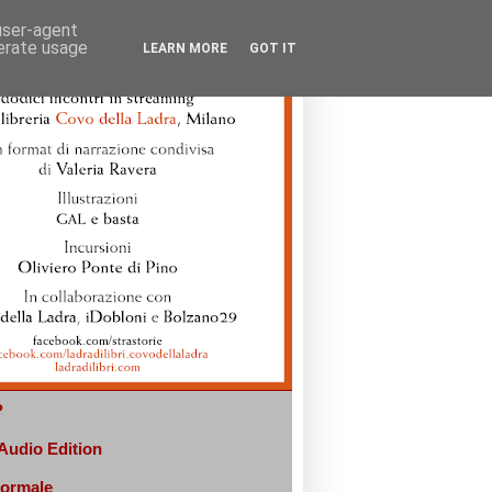
 user-agent
nerate usage
LEARN MORE
GOT IT
?
 Audio Edition
normale