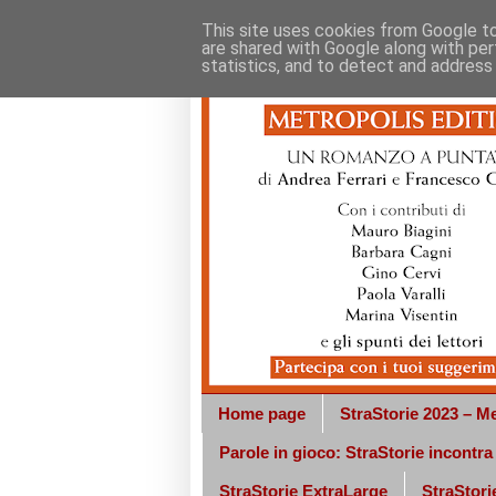
This site uses cookies from Google to 
are shared with Google along with per
statistics, and to detect and address
Home page
StraStorie 2023 – Me
Parole in gioco: StraStorie incontr
StraStorie ExtraLarge
StraStorie