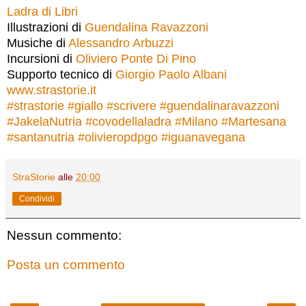
Ladra di Libri
Illustrazioni di
Guendalina Ravazzoni
Musiche di
Alessandro Arbuzzi
Incursioni di
Oliviero Ponte Di Pino
Supporto tecnico di
Giorgio Paolo Albani
www.strastorie.it
#
strastorie
#
giallo
#
scrivere
#
guendalinaravazzoni
#
JakelaNutria
#
covodellaladra
#
Milano
#
Martesana
#
santanutria
#
olivieropdpgo
#
iguanavegana
StraStorie
alle
20:00
Condividi
Nessun commento:
Posta un commento