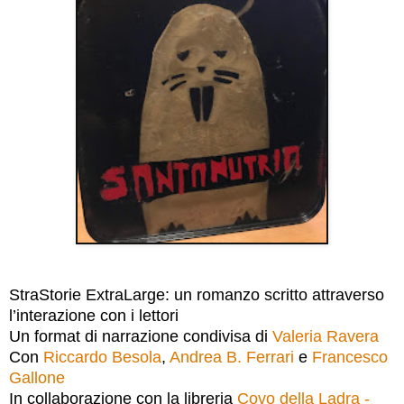
StraStorie ExtraLarge: un romanzo scritto attraverso
l’interazione con i lettori
Un format di narrazione condivisa di
Valeria Ravera
Con
Riccardo Besola
,
Andrea B. Ferrari
e
Francesco
Gallone
In collaborazione con la libreria
Covo della Ladra -