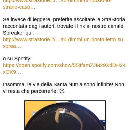
http://www.strastorie.it/…/tu-dimmi-un-posto-lo-
strano-caso…
Se invece di leggere, preferite ascoltare la StraStoria
raccontata dagli autori, trovate i link al nostro canale
Spreak
er qui:
http://www.strastorie.it/…/tu-dimmi-un-posto-letto-su-
sprea…
o su Spotify:
https://open.spotify.com/show/55jtfamZJM29XdDH24
xOK9…
Insomma, le vie della Santa Nutria sono infinite! Non
vi resta che percorrerle.
😉