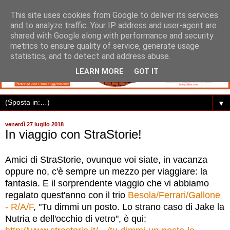
This site uses cookies from Google to deliver its services
and to analyze traffic. Your IP address and user-agent are
shared with Google along with performance and security
metrics to ensure quality of service, generate usage
statistics, and to detect and address abuse.
LEARN MORE
GOT IT
▼
venerdì 27 luglio 2018
In viaggio con StraStorie!
Amici di StraStorie, ovunque voi siate, in vacanza
oppure no, c'è sempre un mezzo per viaggiare: la
fantasia. E il sorprendente viaggio che vi abbiamo
regalato quest'anno con il trio
Besola/Ferrari/Gallone
- R/A/F
, "Tu dimmi un posto. Lo strano caso di Jake la
Nutria e dell'occhio di vetro", è qui: