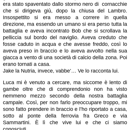
era stato spaventato dallo stormo nero di cornacchie
che si dirigeva giù, dopo la chiusa del Lambro.
Insospettito si era messo a correre in quella
direzione, ma essendo un umano si era perso tutta la
battaglia e aveva incontrato Bob che si scrollava la
pelliccia sul bordo del naviglio. Aveva creduto che
fosse caduto in acqua e che avesse freddo, così lo
aveva preso in braccio e lo aveva avvolto nella sua
giacca a vento di una società di calcio della zona. Poi
erano tornati a casa.
Jake la Nutria, invece, vabbe’… Ve lo racconta lui.
Luca mi è venuto a cercare, ma siccome è lento di
gambe oltre che di comprendonio non ha visto
nemmeno mezzo secondo della nostra battaglia
campale. Così, per non farlo preoccupare troppo, mi
sono fatto prendere in braccio e l’ho riportato a casa,
sotto al ponte della ferrovia fra Greco e via
Sammartini. È lì che vive lui e che ci siamo
conosciuti…