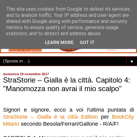
This site uses cookies from Google to deliver its services
and to analyze traffic. Your IP address and user-agent are
shared with Google along with performance and security
metrics to ensure quality of service, generate usage
statistics, and to detect and address abuse.
LEARN MORE
GOT IT
▼
domenica 19 novembre 2017
StraStorie – Gialla è la città. Capitolo 4:
"Manomozza non avrai il mio scalpo"
Signori e signore, ecco a voi l'ultima puntata di
StraStorie – Gialla è la città Edition
per
BookCity
Milano
secondo Besola/Ferrari/Gallone - R/A/F!