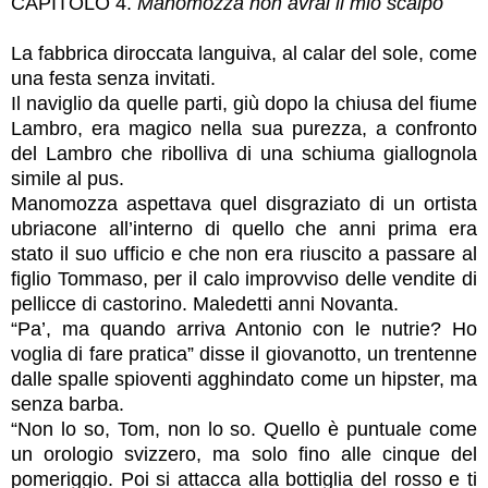
CAPITOLO 4.
Manomozza non avrai il mio scalpo
La fabbrica diroccata languiva, al calar del sole, come
una festa senza invitati.
Il naviglio da quelle parti, giù dopo la chiusa del fiume
Lambro, era magico nella sua purezza, a confronto
del Lambro che ribolliva di una schiuma giallognola
simile al pus.
Manomozza aspettava quel disgraziato di un ortista
ubriacone all’interno di quello che anni prima era
stato il suo ufficio e che non era riuscito a passare al
figlio Tommaso, per il calo improvviso delle vendite di
pellicce di castorino. Maledetti anni Novanta.
“Pa’, ma quando arriva Antonio con le nutrie? Ho
voglia di fare pratica” disse il giovanotto, un trentenne
dalle spalle spioventi agghindato come un hipster, ma
senza barba.
“Non lo so, Tom, non lo so. Quello è puntuale come
un orologio svizzero, ma solo fino alle cinque del
pomeriggio. Poi si attacca alla bottiglia del rosso e ti