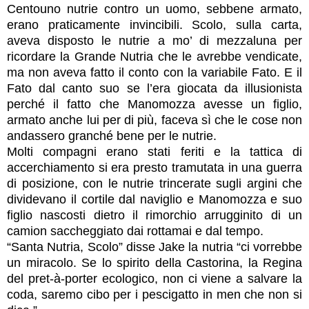
Centouno nutrie contro un uomo, sebbene armato,
erano praticamente invincibili. Scolo, sulla carta,
aveva disposto le nutrie a mo’ di mezzaluna per
ricordare la Grande Nutria che le avrebbe vendicate,
ma non aveva fatto il conto con la variabile Fato. E il
Fato dal canto suo se l’era giocata da illusionista
perché il fatto che Manomozza avesse un figlio,
armato anche lui per di più, faceva sì che le cose non
andassero granché bene per le nutrie.
Molti compagni erano stati feriti e la tattica di
accerchiamento si era presto tramutata in una guerra
di posizione, con le nutrie trincerate sugli argini che
dividevano il cortile dal naviglio e Manomozza e suo
figlio nascosti dietro il rimorchio arrugginito di un
camion saccheggiato dai rottamai e dal tempo.
“Santa Nutria, Scolo” disse Jake la nutria “ci vorrebbe
un miracolo. Se lo spirito della Castorina, la Regina
del pret-à-porter ecologico, non ci viene a salvare la
coda, saremo cibo per i pescigatto in men che non si