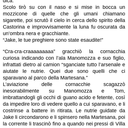
dica.”
Scolo tirò su con il naso e si mise in bocca un
mozzicone di quelle che gli umani chiamano
sigarette, poi scrutò il cielo in cerca dello spirito della
Castorina e improvvisamente la luna fu oscurata da
un’ombra nera e gracchiante.
“Jake, le tue preghiere sono state esaudite!”
“Cra-cra-craaaaaaaaa” gracchiò la cornacchia
curiosa indicando con l’ala Manomozza e suo figlio,
infrattati dietro al camion “sganciate tutto l’arsenale e
aiutate le nutrie. Quei due sono quelli che ci
sparavano al parco della Martesana.”
L’aviazione delle cornacchie scagazzò
inesorabilmente su Manomozza e Tom,
imbrattandogli gli occhi di guano acido e fetente, così
da impedire loro di vedere quello a cui sparavano, e li
costrinse a battere in ritirata. Le nutrie guidate da
Jake li circondarono e li spinsero nella Martesana, poi
la corrente li trascinò fino a quando nei pressi di Villa