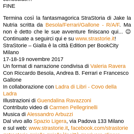
FINE
Termina così la fantasmagorica StraStoria di Jake la
Nutria scritta da
Besola/Ferrari/Gallone - R/A/F
. Ma
non è detto che le sue avventure finiscano qui...
😉
Continuate a seguirci qui e su
www.strastorie.it
!
StraStorie – Gialla è la città Edition per BookCity
Milano
17-18-19 novembre 2017
Un format di narrazione condivisa di
Valeria Ravera
Con Riccardo Besola, Andrea B. Ferrari e Francesco
Gallone
In collaborazione con
Ladra di Libri - Covo della
Ladra
Illustrazioni di
Guendalina Ravazzoni
Contributo video di
Carmen Pellegrinelli
Musica di
Alessandro Arbuzzi
Dal vivo allo
Spazio Ligera
, via Padova 133 Milano
e sul web:
www.strastorie.it
,
facebook.com/strastorie