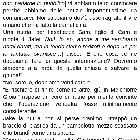
non parlarne in pubblico
] vi abbiamo fatto convocare
perché abbiamo delle notizie importantissime da
comunicarvi. Noi sappiamo dov’è asserragliato il vile
umano che ha fatto la carneficina.
Una nutria, per l’esattezza Sam, figlio di Cam e
nipote di Jafet [
NdJ: lo so, anche a me sembrano
nomi datati, ma in fondo siamo roditori e dopo un po’
la fantasia svanisce
…] disse: “E che cosa ce ne
dobbiamo fare di questa informazione? Dovremo
starcene alla larga da quella chiusa e salvare la
ghirba!”
“No, sorelle, dobbiamo vendicarci!”
“E rischiare di finire come le altre, giù in Melchiorre
Gioia!” rispose un coro di nutrie per niente convinte
che l’operazione vendetta fosse minimamente
considerabile.
Jake la nutria non si perse d’animo. Strappò un
braccio di plastica da un bambolotto mezzo scassato
e lo brandì come una spada.
“Signori, vi ricordate della Castorina? La Grande