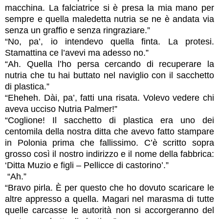
macchina. La falciatrice si è presa la mia mano per
sempre e quella maledetta nutria se ne è andata via
senza un graffio e senza ringraziare.”
“No, pa’, io intendevo quella finta. La protesi.
Stamattina ce l’avevi ma adesso no.”
“Ah. Quella l’ho persa cercando di recuperare la
nutria che tu hai buttato nel naviglio con il sacchetto
di plastica.”
“Eheheh. Dài, pa’, fatti una risata. Volevo vedere chi
aveva ucciso Nutria Palmer!”
“Coglione! Il sacchetto di plastica era uno dei
centomila della nostra ditta che avevo fatto stampare
in Polonia prima che fallissimo. C’è scritto sopra
grosso così il nostro indirizzo e il nome della fabbrica:
‘Ditta Muzio e figli – Pellicce di castorino’.
”
“Ah.”
“Bravo pirla. È per questo che ho dovuto scaricare le
altre appresso a quella. Magari nel marasma di tutte
quelle carcasse le autorità non si accorgeranno del