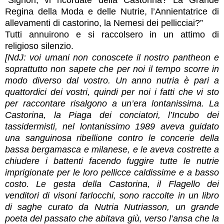
Regina della Moda e delle Nutrie, l’Annientatrice di
allevamenti di castorino, la Nemesi dei pellicciai?”
Tutti annuirono e si raccolsero in un attimo di
religioso silenzio.
[NdJ: voi umani non conoscete il nostro pantheon e
soprattutto non sapete che per noi il tempo scorre in
modo diverso dal vostro. Un anno nutria è pari a
quattordici dei vostri, quindi per noi i fatti che vi sto
per raccontare risalgono a un’era lontanissima. La
Castorina, la Piaga dei conciatori, l’Incubo dei
tassidermisti, nel lontanissimo 1989 aveva guidato
una sanguinosa ribellione contro le concerie della
bassa bergamasca e milanese, e le aveva costrette a
chiudere i battenti facendo fuggire tutte le nutrie
imprigionate per le loro pellicce caldissime e a basso
costo. Le gesta della Castorina, il Flagello dei
venditori di visoni farlocchi, sono raccolte in un libro
di saghe curato da Nutria Nutriasson, un grande
poeta del passato che abitava giù, verso l’ansa che la