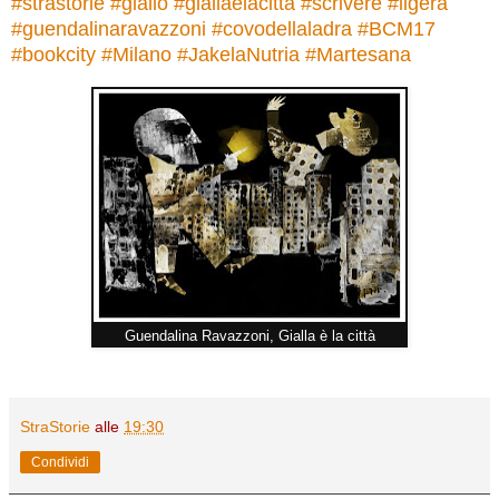
#
strastorie
#
giallo
#
giallaèlacittà
#
scrivere
#
ligera
#
guendalinaravazzoni
#
covodellaladra
#
BCM17
#
bookcity
#
Milano
#
JakelaNutria
#
Martesana
Guendalina Ravazzoni, Gialla è la città
StraStorie
alle
19:30
Condividi