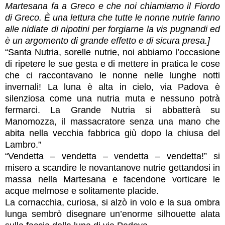
Martesana fa a Greco e che noi chiamiamo il Fiordo
di Greco. È una lettura che tutte le nonne nutrie fanno
alle nidiate di nipotini per forgiarne la vis pugnandi ed
è un argomento di grande effetto e di sicura presa.]
“Santa Nutria, sorelle nutrie, noi abbiamo l’occasione
di ripetere le sue gesta e di mettere in pratica le cose
che ci raccontavano le nonne nelle lunghe notti
invernali! La luna è alta in cielo, via Padova è
silenziosa come una nutria muta e nessuno potrà
fermarci. La Grande Nutria si abbatterà su
Manomozza, il massacratore senza una mano che
abita nella vecchia fabbrica giù dopo la chiusa del
Lambro.”
“Vendetta – vendetta – vendetta – vendetta!” si
misero a scandire le novantanove nutrie gettandosi in
massa nella Martesana e facendone vorticare le
acque melmose e solitamente placide.
La cornacchia, curiosa, si alzò in volo e la sua ombra
lunga sembrò disegnare un’enorme silhouette alata