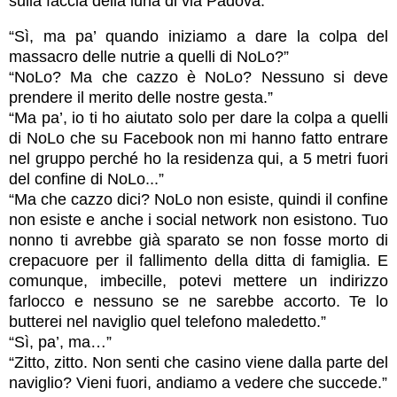
sulla faccia della luna di via Padova.
“Sì, ma pa’ quando iniziamo a dare la colpa del
massacro delle nutrie a quelli di NoLo?”
“NoLo? Ma che cazzo è NoLo? Nessuno si deve
prendere il merito delle nostre gesta.”
“Ma pa’, io ti ho aiutato solo per dare la colpa a quelli
di NoLo che su Facebook non mi hanno fatto entrare
nel gruppo perché ho la residenza qui, a 5 metri fuori
del confine di NoLo...”
“Ma che cazzo dici? NoLo non esiste, quindi il confine
non esiste e anche i social network non esistono. Tuo
nonno ti avrebbe già sparato se non fosse morto di
crepacuore per il fallimento della ditta di famiglia. E
comunque, imbecille, potevi mettere un indirizzo
farlocco e nessuno se ne sarebbe accorto. Te lo
butterei nel naviglio quel telefono maledetto.”
“Sì, pa’, ma…”
“Zitto, zitto. Non senti che casino viene dalla parte del
naviglio? Vieni fuori, andiamo a vedere che succede.”